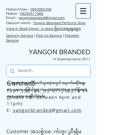
Mobile/Viber -
0943065356
Mobile -
09250511966
Email -
yangonbranded@gmail.com
Discount alerts -
Yangon Branded Perfume Shop
View In Stock Items - in stock ရှိသောရေမွှေးများ
Delivery Service
|
Pick Up Service
|
Preorder
Service
YANGON BRANDED
In business since 2011
Contact
ငွေဈေးတွေ အများကြီးတက်သွားတဲ့အတွက် အခုဝက်ဗဆိုဒ်ဈေး
T:
01-253164
,
09-977290279
တွေ update မဖြစ်ပါဘူး။ Viber
0943065356
မှာ လက်ရှိဈေးနဲ့
(please call between 8pm and
stock update မေးနိုင်ပါတယ်။
11pm)
E:
yangonbranded@gmail.com
Customer အသစ္မ်ားေက်းဇူးျပဳ၍ဖ