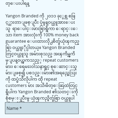
တ္ေပးပါရန္
Yangon Branded ကို ၂၀၁၁ ခုႏွစ္က စဖြ
င့္ထားတာျဖစ္ျပီး ပုံမွန္ဝယ္ယူအားေပး
သူ ရာေပါင္းမ်ားစြာရွိကာ ေရာင္းေ
သာ item အားလုံးကို 100% money back
guarantee ေပးထားလို႕စိတ္ခ်ယုံၾကည္
စြာ ဝယ္ယူႏိုင္ပါတယ္။ Yangon Branded
တြင္ဝယ္ယူသူ အမ်ားစုသည္ အၾကိမ္ၾကိ
မ္ျပန္ဝယ္ၾကသည့္ repeat customers
မ်ား၊ ေရေမႊးဝါသနာရွင္ စုေဆာင္းသူ
မ်ားျဖစ္၍ ပစၥည္းမ်ား၏အရည္အေသြး
ကို ထပ္မံသိလိုပါက ထို repeat
customers မ်ား အသိ၊မိတ္ေဆြထဲတြင္
ရွိပါက Yangon Branded ၏သတင္းကို
စုံစမ္းျပီးမွ ယုံၾကည္စိတ္ခ်စြာ ဝယ္ယူပါ
လို႕ တိုက္တြန္းခ်င္ပါတယ္။