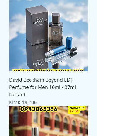
David Beckham Beyond EDT
Perfume for Men 10ml / 37ml
Decant
Price
MMK 19,000