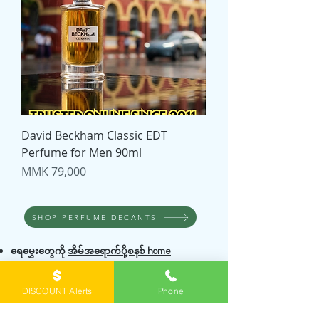
David Beckham Classic EDT
Perfume for Men 90ml
Price
MMK 79,000
SHOP PERFUME DECANTS
ရေမွှေးတွေကို
အိမ်အရောက်ပို့စနစ် home
delivery
နဲ့ဖြစ်ဖြစ်၊ Viber မှာ order တင်ပြီး
ရန်
DISCOUNT Alerts
Phone
ကုန်အိမ်မှာကိုယ်တိုင်လာယူတာဖြစ်ဖြစ်
မှာယူနိုင်
ပါတယ်။ ဖုံး/Viber
0943065356
ကိုဆက်ပြီး မေး