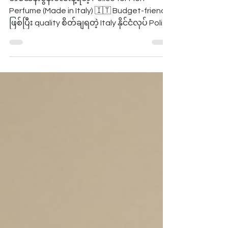
Police for Men Perfume
တစ်သိန်းစွန်းလေးနဲ့ရတဲ့ Police for Men
Perfume (Made in Italy) 🇮🇹 Budget-friendly
ဖြစ်ပြီး quality စိတ်ချရတဲ့ Italy နိုင်ငံလုပ် Police
Perfume တွေက ဈေးမများပဲလက်ဆောင်ပေး
လို့လဲ ကောင်း နေ့စဉ်သုံးဖို့ ဈေးသင့်တဲ့ ရေမွှေး ရှာ
နေသူတွေအတွက်လဲ အဆင်ပြေတဲ့ choice တွေ
ပါပဲ။ 🛡️ Police Original EDT (100ml) - K
125,000 // Bold & Iconic ဖြစ်တဲ့ ရနံ့စစ်စစ်။
Bergamot, Lavender နဲ့ Peppermint ရဲ့
လန်းဆန်းမှုကို Woody-Musk နဲ့ အဆုံးသတ်ထား
ပါတယ်။ // Full review 👉
https://www.yangonbrandedperfum