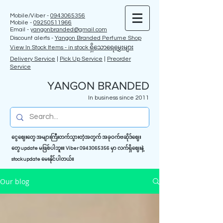
Mobile/Viber -
0943065356
Mobile -
09250511966
Email -
yangonbranded@gmail.com
Discount alerts -
Yangon Branded Perfume Shop
View In Stock Items - in stock ရှိသောရေမွှေးများ
Delivery Service
|
Pick Up Service
|
Preorder
Service
YANGON BRANDED
In business since 2011
ငွေဈေးတွေ အများကြီးတက်သွားတဲ့အတွက် အခုဝက်ဗဆိုဒ်ဈေး
တွေ update မဖြစ်ပါဘူး။ Viber
0943065356
မှာ လက်ရှိဈေးနဲ့
stock update မေးနိုင်ပါတယ်။
Our blog