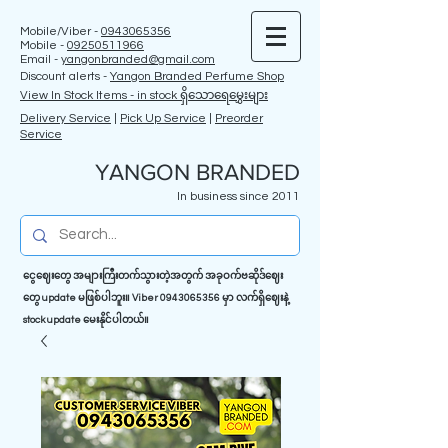
Mobile/Viber -
0943065356
Mobile -
09250511966
Email -
yangonbranded@gmail.com
Discount alerts -
Yangon Branded Perfume Shop
View In Stock Items - in stock ရှိသောရေမွှေးများ
Delivery Service
|
Pick Up Service
|
Preorder
Service
YANGON BRANDED
In business since 2011
ငွေဈေးတွေ အများကြီးတက်သွားတဲ့အတွက် အခုဝက်ဗဆိုဒ်ဈေး
တွေ update မဖြစ်ပါဘူး။ Viber
0943065356
မှာ လက်ရှိဈေးနဲ့
stock update မေးနိုင်ပါတယ်။