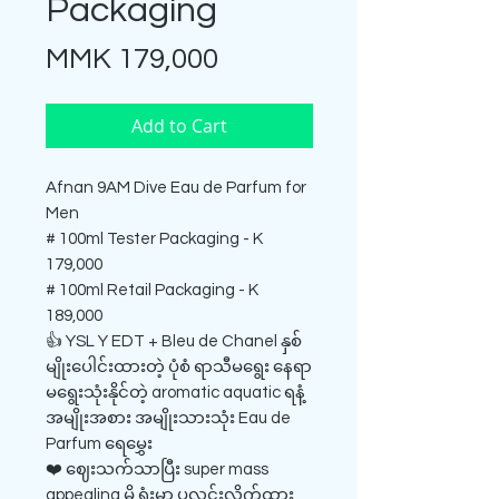
Packaging
Price
MMK 179,000
Add to Cart
Afnan 9AM Dive Eau de Parfum for
Men
# 100ml Tester Packaging - K
179,000
# 100ml Retail Packaging - K
189,000
👍 YSL Y EDT + Bleu de Chanel နှစ်
မျိုးပေါင်းထားတဲ့ ပုံစံ ရာသီမရွေး နေရာ
မရွေးသုံးနိုင်တဲ့ aromatic aquatic ရနံ့
အမျိုးအစား အမျိုးသားသုံး Eau de
Parfum ရေမွှေး
❤️ ဈေးသက်သာပြီး super mass
appealing မို့ ရုံးမှာ ပုလင်းလိုက်ထား