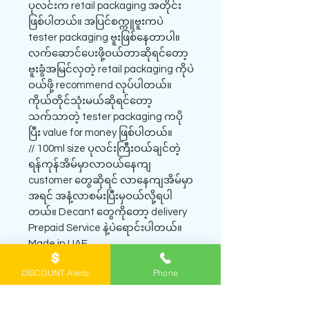
ပုလင်းက retail packaging အတိုင်း
ဖြစ်ပါတယ်။ အပြင်စက္ကူဗူးကပဲ
tester packaging ဗူးဖြစ်နေတာပါ။
လက်ဆောင်ပေးဖို့ဝယ်တာဆိုရင်တော့
ဗူးခွံအမြင်လှတဲ့ retail packaging ကိုပဲ
ဝယ်ဖို့ recommend လုပ်ပါတယ်။
ကိုယ်တိုင်သုံးမယ်ဆိုရင်တော့
သက်သာတဲ့ tester packaging ကပို
ပြီး value for money ဖြစ်ပါတယ်။
// 100ml size ပုလင်းကြီးဝယ်ချင်တဲ့
ရန်ကုန်အိမ်မှာလာဝယ်နေကျ
customer တွေဆိုရင် လာနေကျအိမ်မှာ
အရင် အနံ့လာစမ်းပြီးမှဝယ်လို့ရပါ
တယ်။ Decant တွေကိုတော့ delivery
Prepaid Service နဲ့ပဲရောင်းပါတယ်။
Made in UAE
Official website -
DISCOUNT Alerts
Phone
https://www.yangonbrandedperfu
me.com/product-page/9am-dive-
tester