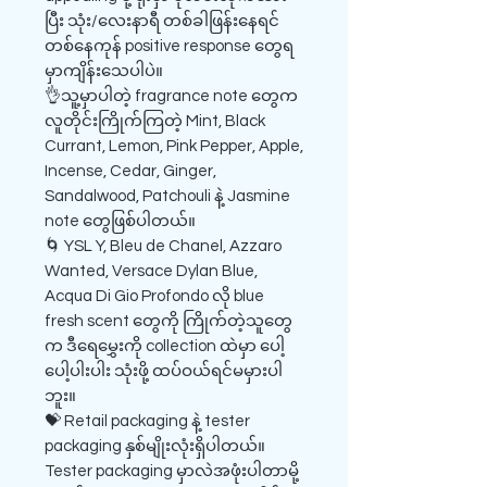
ပြီး သုံး/လေးနာရီ တစ်ခါဖြန်းနေရင်
တစ်နေကုန် positive response တွေရ
မှာကျိန်းသေပါပဲ။
👌သူ့မှာပါတဲ့ fragrance note တွေက
လူတိုင်းကြိုက်ကြတဲ့ Mint, Black
Currant, Lemon, Pink Pepper, Apple,
Incense, Cedar, Ginger,
Sandalwood, Patchouli နဲ့ Jasmine
note တွေဖြစ်ပါတယ်။
🌀 YSL Y, Bleu de Chanel, Azzaro
Wanted, Versace Dylan Blue,
Acqua Di Gio Profondo လို blue
fresh scent တွေကို ကြိုက်တဲ့သူတွေ
က ဒီရေမွှေးကို collection ထဲမှာ ပေါ့
ပေါ့ပါးပါး သုံးဖို့ ထပ်ဝယ်ရင်မမှားပါ
ဘူး။
💝 Retail packaging နဲ့ tester
packaging နှစ်မျိုးလုံးရှိပါတယ်။
Tester packaging မှာလဲအဖုံးပါတာမို့