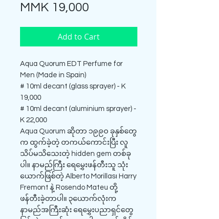
Price
MMK 19,000
Add to Cart
Aqua Quorum EDT Perfume for
Men (Made in Spain)
# 10ml decant (glass sprayer) - K
19,000
# 10ml decant (aluminium sprayer) -
K 22,000
Aqua Quorum ဆိုတာ ၁၉၉၀ ခုနှစ်တွေ
က ထွက်ခဲ့တဲ့ တကယ်ကောင်းပြီး လူ
သိပ်မသိသေးတဲ့ hidden gem တစ်ခု
ပါ။ နာမည်ကြီး ရေမွှေးဖန်တီးသူ သုံး
ယောက်ဖြစ်တဲ့ Alberto Morillas၊ Harry
Fremont နဲ့ Rosendo Mateu တို့
ဖန်တီးခဲ့တာပါ။ ၃ယောက်လုံးက
နာမည်အကြီးဆုံး ရေမွှေးပညာရှင်တွေ