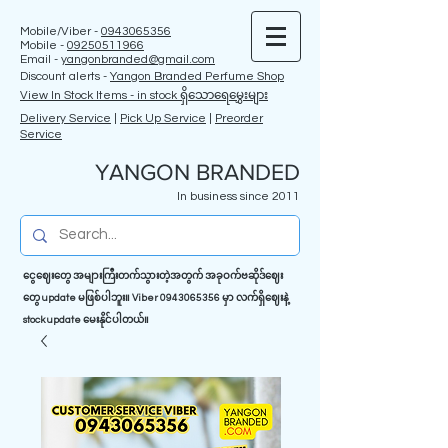
Mobile/Viber -
0943065356
Mobile -
09250511966
Email -
yangonbranded@gmail.com
Discount alerts -
Yangon Branded Perfume Shop
View In Stock Items - in stock ရှိသောရေမွှေးများ
Delivery Service
|
Pick Up Service
|
Preorder
Service
YANGON BRANDED
In business since 2011
ငွေဈေးတွေ အများကြီးတက်သွားတဲ့အတွက် အခုဝက်ဗဆိုဒ်ဈေး
တွေ update မဖြစ်ပါဘူး။ Viber
0943065356
မှာ လက်ရှိဈေးနဲ့
stock update မေးနိုင်ပါတယ်။