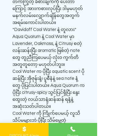
တက်ကြွတဲ့ ခံစားချက်ကို ပေးတာ
ကြောင့် အားကစားလုပ်ပြီး ဒါမှမဟုတ်
မနက်လမ်းလျှောက်ချိန်တွေအတွက်
အရမ်းကောင်းပါတယ်။
*Davidoff Cool Water နဲ့ တူလား*
Aqua Quorum နဲ့ Cool Water မှာ
Lavender, Oakmoss, နဲ့ Citrusy စတဲ့
လန်းဆန်းပြီး aromatic ဖြစ်တဲ့ note
တွေ တူညီကြပေမယ့် လုံး၀ ကွက်တိ
အတူတူတော့ မဟုတ်ပါဘူး။
Cool Water က ပိုပြီး aquatic scent ပို
ဆန်ပြီး အိုဇုန်းနံ့၊ ပူစီနံနဲ့ sea note နံ့
တွေ ပိုပြင်းပါတယ်။ Aqua Quorum က
ပိုပြီး citrusy-spicy သွင်ပြင်ရှိပြီး နွေး
ထွေးတဲ့ လယ်သာနံ့ဆန်ဆန် ရနံ့နဲ့
အဆုံးသတ်ပါတယ်။
Cool Water ကို ကြိုက်ပေမယ့် လူသိ
သိပ်မများဘဲ ပိုပြီး သိမ်မွေ့တဲ့
အမျိုးသားရေမွှေးတစ်ခုခုကို လိုချင်ရင်
Aqua Quorum က ကောင်းမွန်တဲ့
DISCOUNT Alerts
Phone