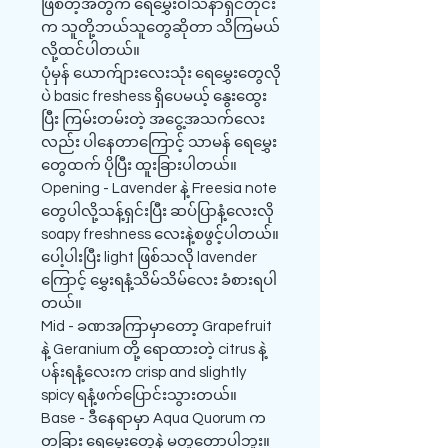
ဖြစ်တဲ့အတွက် ရေမွှေးဝါသနာရှင်တိုင်း
က သူတို့ဘယ်သူတွေဆိုတာ သိကြမယ်
လို့ထင်ပါတယ်။
ပုံမှန် ယောက်ျားလေးသုံး ရေမွှေးတွေလို
ပဲ basic freshess ရှိပေမယ့် နွေးထွေး
ပြီး ကြမ်းတမ်းတဲ့ အငွေ့အသက်လေး
လည်း ပါနေတာကြောင့် သာမန် ရေမွှေး
တွေထက် ပိုပြီး ထူးခြားပါတယ်။
Opening - Lavender နဲ့ Freesia note
တွေပါလို့သန့်ရှင်းပြီး ဆပ်ပြာနံ့လေးလို
soapy freshness လေးနဲ့စဖွင့်ပါတယ်။
ပေါ့ပါးပြီး light ဖြစ်သလို lavender
ကြောင့် မွှေးရနံ့သိမ်သိမ်လေး ခံစားရပါ
တယ်။
Mid - ခဏအကြာမှာတော့ Grapefruit
နဲ့ Geranium တို့ ရောထားတဲ့ citrus နဲ့
ပန်းရနံ့လေးက crisp and slightly
spicy ရနံ့ဖက်ပြောင်းသွားတယ်။
Base - ဒီနေရာမှာ Aqua Quorum က
တခြား ရေမွှေးတွေနဲ့ မတူတော့ပါဘူး။