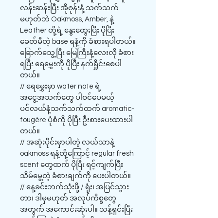
လန်းဆန်းပြီး အိုဇုန်းနံ့ သက်သက်
မဟုတ်ဘဲ Oakmoss, Amber, နဲ့
Leather တို့ရဲ့ နွေးထွေးပြီး ပိုပြီး
ခေတ်မီတဲ့ base ရနံ့ကို ခံစားရပါတယ်။
ခြောက်သွေ့ပြီး မြေကြီးနံ့လေးလို ခံစား
ရပြီး ရေမွှေးကို ပိုပြီး နက်ရှိုင်းစေပါ
တယ်။
// ရေမွှေးမှာ water note ရဲ့
အငွေ့အသက်တွေ ပါဝင်ပေမယ့်
ပင်လယ်နံ့သက်သက်ထက် aromatic-
fougère ပုံစံကို ပိုပြီး ဦးစားပေးထားပါ
တယ်။
// အဆုံးပိုင်းမှာပါတဲ့ လယ်သာနဲ့
oakmoss ရနံ့တို့ကြောင့် regular fresh
scent တွေထက် ပိုပြီး ရင့်ကျက်ပြီး
သိမ်မွေ့တဲ့ ခံစားချက်ကို ပေးပါတယ်။
// နေ့ခင်းဘက်သုံးဖို့ / ရုံး၊ အပြင်သွား
တာ၊ ဒါမှမဟုတ် အလုပ်ကိစ္စတွေ
အတွက် အကောင်းဆုံးပါ။ သန့်ရှင်းပြီး