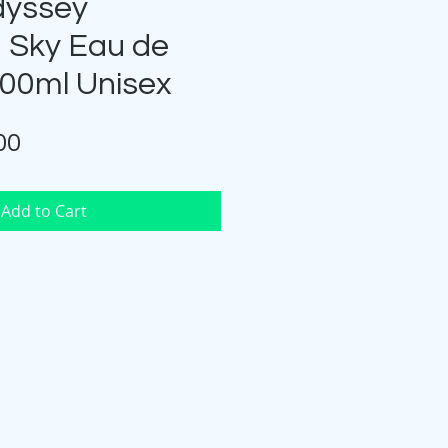
dyssey
 Sky Eau de
00ml Unisex
Price
00
Add to Cart