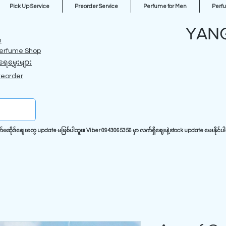
Pick Up Service
Preorder Service
Perfume for Men
Perf
YAN
m
erfume Shop
ရေမွှေးများ
reorder
ုဒ်ဈေးတွေ update မဖြစ်ပါဘူး။ Viber 0943065356 မှာ လက်ရှိဈေးနဲ့ stock update မေးနိုင်