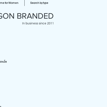
ume for Women
Search by type
GON BRANDED
In business since 2011
ပါတယ်။