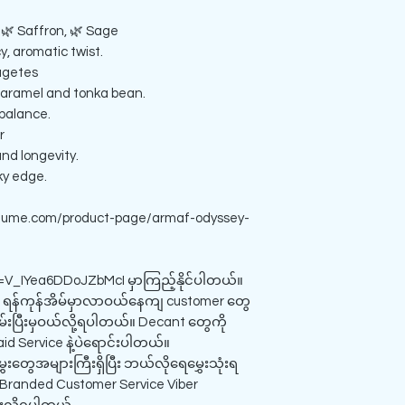
🌿 Saffron, 🌿 Sage
cy, aromatic twist.
agetes
caramel and tonka bean.
 balance.
r
nd longevity.
ky edge.
fume.com/product-page/armaf-odyssey-
i=V_IYea6DDoJZbMcI မှာကြည့်နိုင်ပါတယ်။
တဲ့ ရန်ကုန်အိမ်မှာလာဝယ်နေကျ customer တွေ
းပြီးမှဝယ်လို့ရပါတယ်။ Decant တွေကို
aid Service နဲ့ပဲရောင်းပါတယ်။
ေးတွေအများကြီးရှိပြီး ဘယ်လိုရေမွှေးသုံးရ
Branded Customer Service Viber