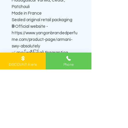
Madagascar Vanilla, Cedar,
Patchouli
Made in France
Sealed original retail packaging
🌐 Official website -
https://www.yangonbrandedperfu
me.com/product-page/armani-
swy-absolutely
✅ အရမ်းကိုမြင့်တဲ့ Fragrantica
perfume rating 4.5 out of 5 with
DISCOUNT Alerts
Phone
9,500+ votes ရထားပါတယ်*
🇺🇳 International Reviews -
www.fragrantica.com/perfume/Gio
rgio-Armani/Stronger-with-You-
Absolutely-64501.html
SHOP PERFUME DECANTS