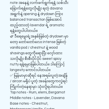
note အနေနဲ့ လက်ဖက်ရွက်ရနံ့ သစ်သီး
ခြောက်ရနံ့တွေလိုမျိုး ရတဲ့ davana
အရွက်နဲ့ opening နဲ့ drydown ကြား
balanced transaction ဖြစ်အောင်
ထည့်ထားတဲ့ lavendar ရဲ့ aromatic
ရနံ့တွေပါပါတယ်။
🌿 ဒီရေမွှေးရဲ့အနှစ်ဖြစ်တဲ့ drydown မှာ
တော့ တော်တော်လေး intense ဖြစ်တဲ့
vanilla pod / chestnut နဲ့ wood
shavings တွေကိုရောပြီး လှော်ထား
သလိုမျိုး စီးစီးပိုင်ပိုင် sweet spicy
nutty ရနံ့ရမှာဖြစ်ပါတယ်။ ဒါကြောင့်
longevity ကောင်းပါတယ်။
✅ မြန်မာမှာဆိုရင် နေအရမ်းပူတဲ့အချိန်
/ aircon မရှိပဲ ပူတဲ့ အခန်းတွေကလွဲရင်
ကြိုက်တဲ့နေရာမှာ သုံးလို့ရပါတယ်။
Top notes - Rum, elemi,.Bergamot
Middle notes - Lavender, Davana
Base notes - Chestnut,