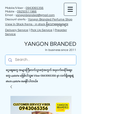
Mobile/Viber -
0943065356
Mobile -
09250511966
Email -
yangonbranded@gmail.com
Discount alerts -
Yangon Branded Perfume Shop
View In Stock Items - in stock ရှိသောရေမွှေးများ
Delivery Service
|
Pick Up Service
|
Preorder
Service
YANGON BRANDED
In business since 2011
ငွေဈေးတွေ အများကြီးတက်သွားတဲ့အတွက် အခုဝက်ဗဆိုဒ်ဈေး
တွေ update မဖြစ်ပါဘူး။ Viber
0943065356
မှာ လက်ရှိဈေးနဲ့
stock update မေးနိုင်ပါတယ်။