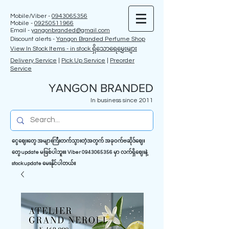
Mobile/Viber -
0943065356
Mobile -
09250511966
Email -
yangonbranded@gmail.com
Discount alerts -
Yangon Branded Perfume Shop
View In Stock Items - in stock ရှိသောရေမွှေးများ
Delivery Service
|
Pick Up Service
|
Preorder
Service
YANGON BRANDED
In business since 2011
ငွေဈေးတွေ အများကြီးတက်သွားတဲ့အတွက် အခုဝက်ဗဆိုဒ်ဈေး
တွေ update မဖြစ်ပါဘူး။ Viber
0943065356
မှာ လက်ရှိဈေးနဲ့
stock update မေးနိုင်ပါတယ်။