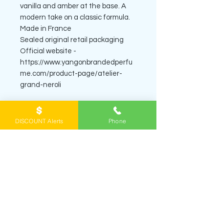
vanilla and amber at the base. A
modern take on a classic formula.
Made in France
Sealed original retail packaging
Official website -
https://www.yangonbrandedperfu
me.com/product-page/atelier-
grand-neroli
DISCOUNT Alerts
Phone
SHOP PERFUME DECANTS
ရေမွှေးတွေကို
အိမ်အရောက်ပို့စနစ် home
delivery
နဲ့ဖြစ်ဖြစ်၊ Viber မှာ order တင်ပြီး
ရန်
ကုန်အိမ်မှာကိုယ်တိုင်လာယူတာဖြစ်ဖြစ်
မှာယူနိုင်
ပါတယ်။ ဖုံး/Viber
0943065356
ကိုဆက်ပြီး မေး
နိုင်ပါတယ်။
Viber channel
ကို join ထားရင် နေ့
တိုင်း ဈေးလျှော့ထားတဲ့ရေမွှေးတွေနဲ့ review တွေ