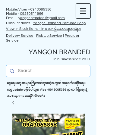
Mobile/Viber -
0943065356
Mobile -
09250511966
Email -
yangonbranded@gmail.com
Discount alerts -
Yangon Branded Perfume Shop
View In Stock Items - in stock ရှိသောရေမွှေးများ
Delivery Service
|
Pick Up Service
|
Preorder
Service
YANGON BRANDED
In business since 2011
ငွေဈေးတွေ အများကြီးတက်သွားတဲ့အတွက် အခုဝက်ဗဆိုဒ်ဈေး
တွေ update မဖြစ်ပါဘူး။ Viber
0943065356
မှာ လက်ရှိဈေးနဲ့
stock update မေးနိုင်ပါတယ်။