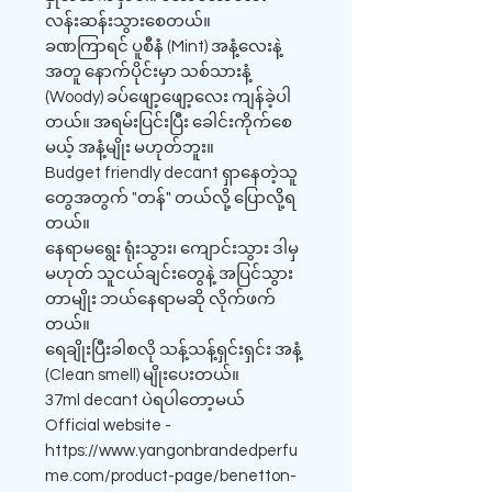
လန်းဆန်းသွားစေတယ်။
ခဏကြာရင် ပူစီနံ (Mint) အနံ့လေးနဲ့
အတူ နောက်ပိုင်းမှာ သစ်သားနံ့
(Woody) ခပ်ဖျော့ဖျော့လေး ကျန်ခဲ့ပါ
တယ်။ အရမ်းပြင်းပြီး ခေါင်းကိုက်စေ
မယ့် အနံ့မျိုး မဟုတ်ဘူး။
Budget friendly decant ရှာနေတဲ့သူ
တွေအတွက် "တန်" တယ်လို့ ပြောလို့ရ
တယ်။
နေရာမရွေး ရုံးသွား၊ ကျောင်းသွား ဒါမှ
မဟုတ် သူငယ်ချင်းတွေနဲ့ အပြင်သွား
တာမျိုး ဘယ်နေရာမဆို လိုက်ဖက်
တယ်။
ရေချိုးပြီးခါစလို သန့်သန့်ရှင်းရှင်း အနံ့
(Clean smell) မျိုးပေးတယ်။
37ml decant ပဲရပါတော့မယ်
Official website -
https://www.yangonbrandedperfu
me.com/product-page/benetton-