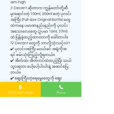
aim-high
// Decant ဆိုတာက ကျွန်တော်တို့ဆီ
မှာရောင်းတဲ့ 100ml, 200ml စတဲ့ ပုလင်း
အကြီး (Full-size Original Bottle) တွေ
ထဲကနေ ပမာဏနည်းနည်းကို ပုလင်း
အသေးလေးတွေ (ဥပမာ 10ml, 37ml)
ထဲ ပြန်ခွဲထည့်ထားတာကို ခေါ်တာပါ။
💡 Decant တွေကို ဘာလို့သုံးသင့်လဲ?
✔️ ပုလင်းအကြီး မဝယ်ခင် အနံ့ကိုအ
ရင် စမ်းသုံးကြည့်လို့ရတယ်။
✔️ အိတ်ထဲ၊ အိတ်ကပ်ထဲထည့်ပြီး သယ်
သွားရတာ ပေါ့ပေါ့ပါးပါးနဲ့ အဆင်ပြေ
တယ်။
✔️ ဈေးကြီးတဲ့ရေမွှေးတွေကို ဈေး
သက်သက်သာသာနဲ့ စမ်းသုံးခွင့်ရ
တယ်။
DISCOUNT Alerts
Phone
❗သိထားသင့်တဲ့ အချက်လေးတွေ
👉 Original ဘူးခွံ၊ ပုလင်းလှလှလေး
တွေ မပါတဲ့အတွက် လက်ဆောင်ပေးဖို့
တော့ အဆင်မပြေပါဘူး။