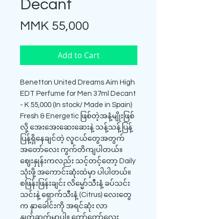
Decant
Price
MMK 55,000
Add to Cart
Benetton United Dreams Aim High
EDT Perfume for Men 37ml Decant
- K 55,000 (In stock/ Made in Spain)
Fresh & Energetic ဖြစ်တဲ့အနံ့မျိုးဖြစ်
လို့ အေးအေးဆေးဆေးနဲ့ သန့်သန့်ပြန့်
ပြန့်ရှိနေချင်တဲ့ လူငယ်တွေအတွက်
အတော်လေး ကွက်တိကျပါတယ်။
ဈေးနှုန်းကလည်း သင့်တင့်တော့ Daily
သုံးဖို့ အကောင်းဆုံးထဲမှာ ပါပါတယ်။
စဖြန်းဖြန်းချင်း လိမ္မော်သီးနံ့ ခပ်သင်း
သင်းနဲ့ ရှောက်သီးနံ့ (Citrus) လေးတွေ
က နှာခေါင်းကို အရင်ဆုံး လာ
နှုတ်ဆက်မှာပါ။ တော်တော်လေး