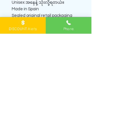
Unisex အနေနဲ့ သုံးလို့ရတယ်။
Made in Spain
Sealed original retail packaging
Official website -
DISCOUNT Alerts
Phone
https://www.yangonbrandedperfu
me.com/product-page/benetton-
green
SHOP PERFUME DECANTS
ရေမွှေးတွေကို
အိမ်အရောက်ပို့စနစ် home
delivery
နဲ့ဖြစ်ဖြစ်၊ Viber မှာ order တင်ပြီး
ရန်
ကုန်အိမ်မှာကိုယ်တိုင်လာယူတာဖြစ်ဖြစ်
မှာယူနိုင်
ပါတယ်။ ဖုံး/Viber
0943065356
ကိုဆက်ပြီး မေး
နိုင်ပါတယ်။
Viber channel
ကို join ထားရင် နေ့
တိုင်း ဈေးလျှော့ထားတဲ့ရေမွှေးတွေနဲ့ review တွေ