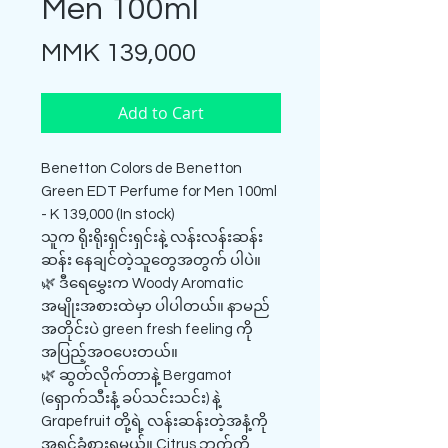
Men 100ml
Price
MMK 139,000
Add to Cart
Benetton Colors de Benetton
Green EDT Perfume for Men 100ml
- K 139,000 (In stock)
သူက ရိုးရိုးရှင်းရှင်းနဲ့ လန်းလန်းဆန်း
ဆန်း နေချင်တဲ့သူတွေအတွက် ပါပဲ။
🌿 ဒီရေမွှေးက Woody Aromatic
အမျိုးအစားထဲမှာ ပါပါတယ်။ နာမည်
အတိုင်းပဲ green fresh feeling ကို
အပြည့်အဝပေးတယ်။
🌿 ဆွတ်လိုက်တာနဲ့ Bergamot
(ရှောက်သီးနံ့ ခပ်သင်းသင်း) နဲ့
Grapefruit တို့ရဲ့ လန်းဆန်းတဲ့အနံ့ကို
အရင်ခံစားရမယ်။ Citrus ဘက်ကို