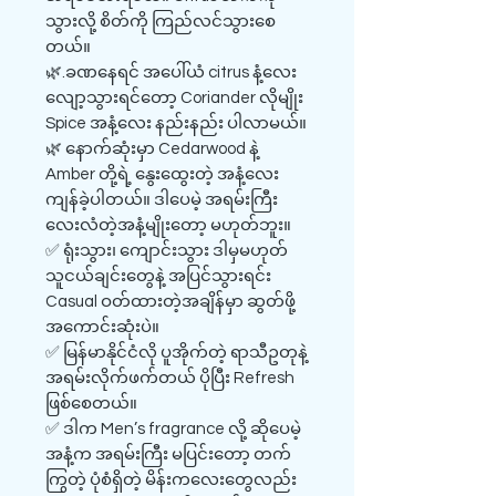
သွားလို့ စိတ်ကို ကြည်လင်သွားစေ
တယ်။
🌿.ခဏနေရင် အပေါ်ယံ citrus နံ့လေး
လျော့သွားရင်တော့ Coriander လိုမျိုး
Spice အနံ့လေး နည်းနည်း ပါလာမယ်။
🌿 နောက်ဆုံးမှာ Cedarwood နဲ့
Amber တို့ရဲ့ နွေးထွေးတဲ့ အနံ့လေး
ကျန်ခဲ့ပါတယ်။ ဒါပေမဲ့ အရမ်းကြီး
လေးလံတဲ့အနံ့မျိုးတော့ မဟုတ်ဘူး။
✅ ရုံးသွား၊ ကျောင်းသွား ဒါမှမဟုတ်
သူငယ်ချင်းတွေနဲ့ အပြင်သွားရင်း
Casual ဝတ်ထားတဲ့အချိန်မှာ ဆွတ်ဖို့
အကောင်းဆုံးပဲ။
✅ မြန်မာနိုင်ငံလို ပူအိုက်တဲ့ ရာသီဥတုနဲ့
အရမ်းလိုက်ဖက်တယ် ပိုပြီး Refresh
ဖြစ်စေတယ်။
✅ ဒါက Men’s fragrance လို့ ဆိုပေမဲ့
အနံ့က အရမ်းကြီး မပြင်းတော့ တက်
ကြွတဲ့ ပုံစံရှိတဲ့ မိန်းကလေးတွေလည်း