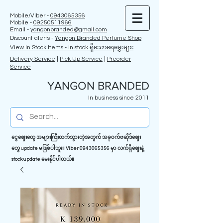
Mobile/Viber -
0943065356
Mobile -
09250511966
Email -
yangonbranded@gmail.com
Discount alerts -
Yangon Branded Perfume Shop
View In Stock Items - in stock ရှိသောရေမွှေးများ
Delivery Service
|
Pick Up Service
|
Preorder
Service
YANGON BRANDED
In business since 2011
ငွေဈေးတွေ အများကြီးတက်သွားတဲ့အတွက် အခုဝက်ဗဆိုဒ်ဈေး
တွေ update မဖြစ်ပါဘူး။ Viber
0943065356
မှာ လက်ရှိဈေးနဲ့
stock update မေးနိုင်ပါတယ်။