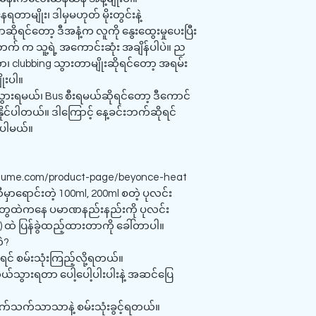
နေရတာမျိုး၊ ဒါမှမဟုတ် မိုးတွင်းနဲ့
ဆိုရင်တော့ ဒီအနံ့က လူကို နွေးထွေးမှုပေးပြီး
် က သူ့ရဲ့ အကောင်းဆုံး အချိန်ပါပဲ။ ည
၊ clubbing သွားတာမျိုးဆိုရင်တော့ အရမ်း
ိုးပါ။
ားရမယ်၊ Bus စီးရမယ်ဆိုရင်တော့ ဒီကောင်
နိုင်ပါတယ်။ ဒါကြောင့် နေ့ခင်းဘက်ဆိုရင်
းပါမယ်။
fume.com/product-page/beyonce-heat
မှာရောင်းတဲ့ 100ml, 200ml စတဲ့ ပုလင်း
e) တွေထဲကနေ ပမာဏနည်းနည်းကို ပုလင်း
ထဲ ပြန်ခွဲထည့်ထားတာကို ခေါ်တာပါ။
ဲ?
ရင် စမ်းသုံးကြည့်လို့ရတယ်။
ယ်သွားရတာ ပေါ့ပေါ့ပါးပါးနဲ့ အဆင်ပြေ
သက်သက်သာသာနဲ့ စမ်းသုံးခွင့်ရတယ်။