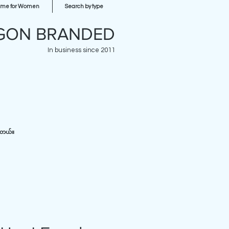
ume for Women
Search by type
GON BRANDED
In business since 2011
ပါတယ်။