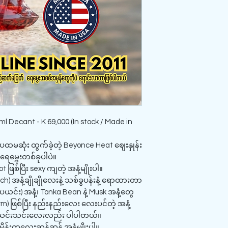
 Decant - K 69,000 (In stock / Made in
ပထမဆုံး ထွက်ခဲ့တဲ့ Beyonce Heat ဈေးနှုန်း
 ရေမွှေးတစ်ခုပါပဲ။
ဖြစ်ပြီး sexy ကျတဲ့ အနံ့မျိုးပါ။
h) အနံ့ချိုချိုလေးနဲ့ သစ်ခွပန်းနံ့ ရောထားတာ
ယင်း) အနံ့၊ Tonka Bean နဲ့ Musk အနံ့တွေ
m) ဖြစ်ပြီး နည်းနည်းလေး လေးပင်တဲ့ အနံ့
ံ့သင်းသင်းလေးလည်း ပါပါတယ်။
့ မိန်းကလေးဆန်ဆန် အနံ့မျိုးပါ။