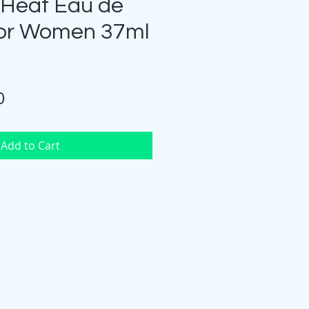
Heat Eau de
or Women 37ml
Price
0
Add to Cart