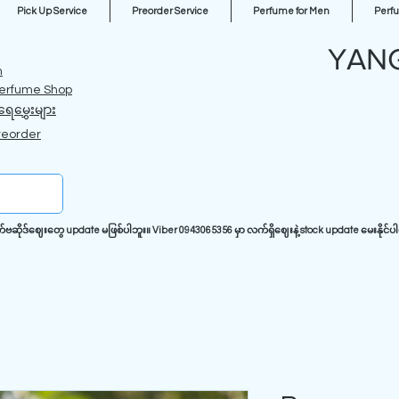
Pick Up Service
Preorder Service
Perfume for Men
Perf
YAN
m
erfume Shop
ရေမွှေးများ
reorder
ုဒ်ဈေးတွေ update မဖြစ်ပါဘူး။ Viber 0943065356 မှာ လက်ရှိဈေးနဲ့ stock update မေးနိုင်