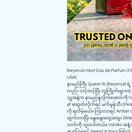
Beyonce Heat Eau de Parfum 37ml
USA)
နာမည်ကြီး Queen B (Beyoncé) ရဲ့ 
လည်း သင့်တင့်ပြီး လူကြိုက်များတဲ့
သူ့အနံ့က နာမည်နဲ့လိုက်အောင်ကို hot 
🌿 စဆွတ်လိုက်ရင် မက်မွန်သီး (Peac
ကို ရလိမ့်မယ်။ ကြာလာရင် Amber (ပ
ထွက်လာပြီး နွေးနွေးထွေးထွေး (War
ဘက်ကို သွားပါတယ်။ Vanilla အန
🌿 ပြောရရင် Sweet & Spicy ဖြစ်တဲ