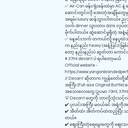
✅ Air-Con ခန်း/ရုံးခန်းထဲမှာ AC နဲ့ 
ဆောင်းတွင်းလို အေးတဲ့အချိန်တွေမှာ
အရမ်း luxury ဆန်သွားပါတယ်။ ညဘက
ဘက် dinner သွားတာ၊ date လုပ်တာ
မိုက်ပါတယ်။ ဆွဲဆောင်မှုရှိတဲ့ အနံ့မျ
✅ နေ့ခင်းဘက် တကယ်လို့ နေပူထဲသွ
က နည်းနည်း heavy (အနံ့ပြင်း) ဖြစ်
တော့ နည်းနည်းပဲ ဆွတ်တာ ကောင်
# 37ml decant ပဲ ရပါတော့မယ်
Official website -
https://www.yangonbrandedper
// Decant ဆိုတာက ကျွန်တော်တို့ဆီ
အကြီး (Full-size Original Bottl
အသေးလေးတွေ (ဥပမာ 10ml, 37ml) 
💡 Decant တွေကို ဘာလို့သုံးသင့်လ
✔️ ပုလင်းအကြီး မဝယ်ခင် အနံ့ကိုအ
✔️ အိတ်ထဲ၊ အိတ်ကပ်ထဲထည့်ပြီး သ
တယ်။
✔️ ဈေးကြီးတဲ့ရေမွှေးတွေကို ဈေး