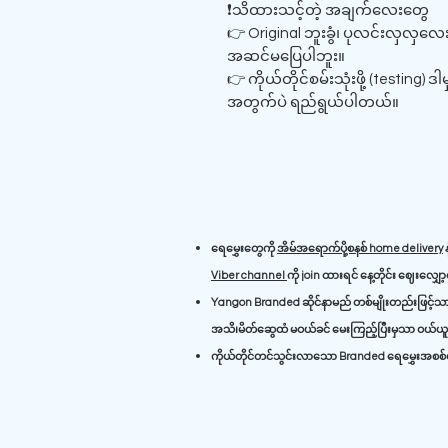
❗သိထားသင့်တဲ့ အချက်လေးတွေ
👉 Original ဘူးခွံ၊ ပုလင်းလှလှ
အဆင်မပြေပါဘူး။
👉 ကိုယ်တိုင်စမ်းသုံးဖို့ (testing)
အတွက်ပဲ ရည်ရွယ်ပါတယ်။
ရေမွှေးတွေကို
အိမ်အရောက်ပို့စနစ် home delivery
န
Viber channel
ကို join ထားရင် နေ့တိုင်း ဈေးလျှေ
Yangon Branded ဆိုင်နာမည် တစ်မျိုးတည်းဖြင့်သာ 
အသိ၊မိတ်ဆွေထံ မဝယ်ခင် မေးကြည့်ပြီးမှသာ ဝယ်ယူရ
ကိုယ်တိုင်တင်သွင်းလာသော Branded ရေမွှေးအစစ်မျ