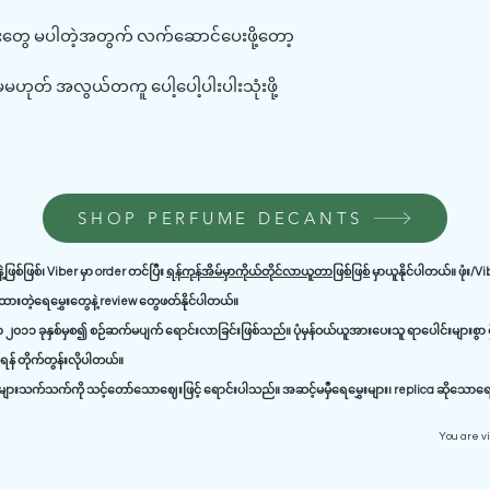
လေးတွေ မပါတဲ့အတွက် လက်ဆောင်ပေးဖို့တော့
 ဒါမှမဟုတ် အလွယ်တကူ ပေါ့ပေါ့ပါးပါးသုံးဖို့
SHOP PERFUME DECANTS
ဲ့ဖြစ်ဖြစ်၊ Viber မှာ order တင်ပြီး
ရန်ကုန်အိမ်မှာကိုယ်တိုင်လာယူတာဖြစ်ဖြစ်
မှာယူနိုင်ပါတယ်။ ဖုံး/V
ာ့ထားတဲ့ရေမွှေးတွေနဲ့ review တွေဖတ်နိုင်ပါတယ်။
၂၀၁၁ ခုနှစ်မှစ၍ စဉ်ဆက်မပျက် ရောင်းလာခြင်းဖြစ်သည်။ ပုံမှန်ဝယ်ယူအားပေးသူ ရာပေါင်းများစွာ ရှ
န် တိုက်တွန်းလိုပါတယ်။
ားသက်သက်ကို သင့်တော်သောဈေးဖြင့် ရောင်းပါသည်။ အဆင့်မမှီရေမွှေးများ၊ replica ဆိုသောရေမွ
You are v