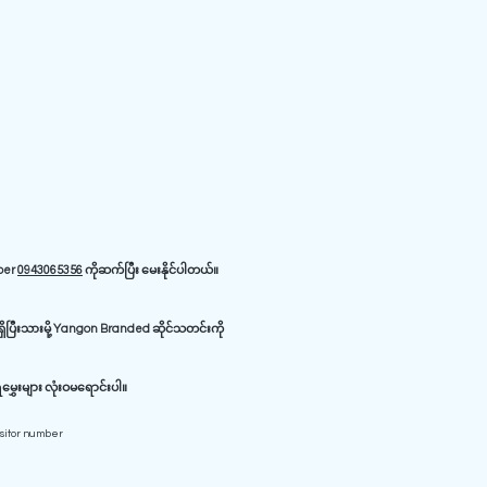
iber
0943065356
ကိုဆက်ပြီး မေးနိုင်ပါတယ်။
ိပြီးသားမို့ Yangon Branded ဆိုင်သတင်းကို
ှေးများ လုံးဝမရောင်းပါ။
isitor number