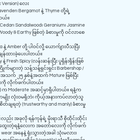
c Version) လေး
Lavender၊ Bergamot နဲ့ Thyme တို့ရဲ့
ါတယ်။
Cedar၊ Sandalwood၊ Geranium၊ Jasmine
 Woody & Earthy ဖြစ်တဲ့ ခံစားမှုကို ဝင်လာစေ
နဲ့ Amber တို့ ပါဝင်လို့ ယောက်ျားပီသပြီး
ို ချန်ထားခဲ့ပေးပါတယ်။
 Fresh Spicy (လန်းဆန်းပြီး ပူရှိန်းရှိန်းဖြစ်
ိုက်များတဲ့ သန့်သန့်ရှင်းရှင်း Barbershop /
ို့ အသက် ၂၅ နှစ်နဲ့အထက် Mature ဖြစ်ပြီး
်းကို လိုက်ဖက်ပါတယ်။
်အား) က Moderate အဆင့်မှာရှိပါတယ်။ ရနံ့က
တာမျိုး လုံးဝမရှိဘဲ၊ ကိုယ့်အနားကပ်လာတဲ့သူ
ြည်စိတ်ချရတဲ့ (trustworthy and manly) ခံစားမှု
 အခုလို ရန်ကုန်ရဲ့ မိုးရာသီ စိုထိုင်းထိုင်း
း နွေးထွေးတဲ့ရနံ့လေးက အတော်လေးကို လိုက်ဖက်
wear အနေနဲ့ ရုံးသွားတဲ့အခါ သုံးမလား၊