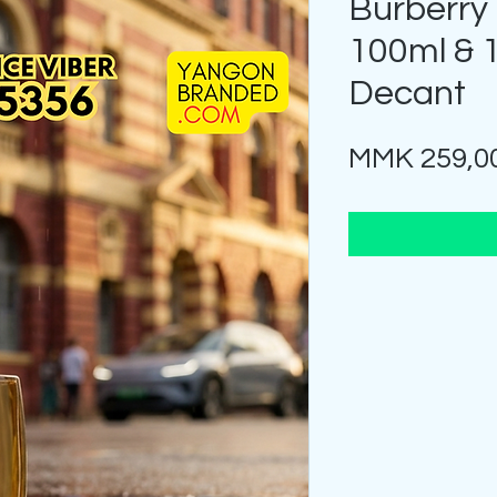
Burberry 
100ml & 
Decant
MMK 259,0