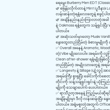
ရေမွှေး Burberry Men EDT (Classi
🌿 စဖြန်းလိုက်တာနဲ့ Mint (ပူဒီနာ)၊ 
လန်းဆန်းတဲ့ရနံ့လေးတွေနဲ့ စဖွင့်ပ
🌿 အချိန်နည်းနည်းကြာလာတဲ့အခါ 
နဲ့ Oakmoss ရနံ့တွေက သန့်ရှင်းပြီး
ပါတယ်။
🌿 အဆုံးသတ်မှာတော့ Musk၊ Vanilla 
နွေးထွေးတည်ငြိမ်တဲ့ ခံစားမှုမျိုးက
✅ Overall အနေနဲ့ Aromatic, Woody နဲ့
တဲ့) Vibe မျိုးလေးပါ။ အရမ်းကို လူကြ
Clean after-shower ရနံ့မျိုးဖြစ်လ
တည်ငြိမ်တဲ့ အမျိုးသားတွေနဲ့ အရမ
✅ Longevity နဲ့ Sillage (ပျံ့လွင့
အရမ်းကြီး စူးရှပြီး ခေါင်းကိုက်စေ
တိုင်းကို သန့်သန့်ရှင်းရှင်းနဲ့ ယုံက
မျိုးကို သေချာပေါက် ပေးပါတယ်။
✅ ရာသီဥတုအနေနဲ့ ကြည့်မယ်ဆိုရင်လည်း
အချိန်မျိုးမှာ ဒီလို လန်းဆန်းပြီ
ပါတယ်။ အနံ့မစူးတဲ့အတွက် Office 