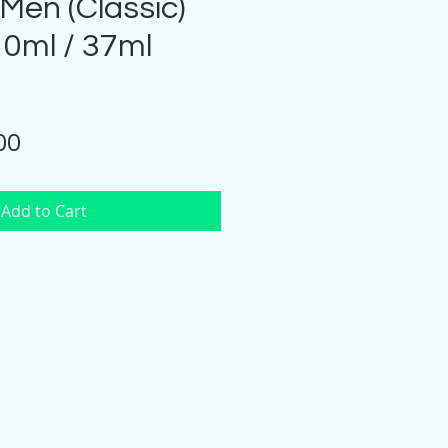
Men (Classic)
10ml / 37ml
Price
00
Add to Cart