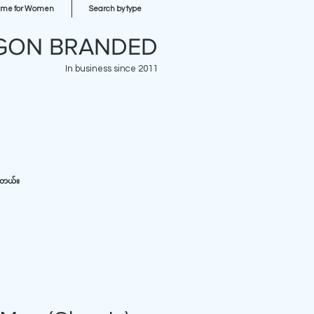
ume for Women
Search by type
GON BRANDED
In business since 2011
ပါတယ်။