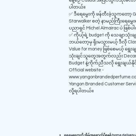
နေ့စဉ် Casual အပြင်ထွက်သုံးမလား 
ပါတယ်။
✅ ဒီရေမွှေးကို ဖန်တီးခဲ့သူကတော့ G
Starwalker စတဲ့ နာမည်ကြီးရေမွှေးတွ
ပညာရှင် Michel Almairac ပဲ ဖြစ်
✅ ကိုယ့်ရဲ့ budget ကို သေချာသုံးချ
ဘယ်တော့မှ ရိုးမသွားမယ့် ဒီလို Cla
Value for money ဖြစ်စေမယ့် ရွေးခ
သုံးချင်သူတွေအတွက်လည်း Decant 
Budget နဲ့ကိုက်ညီသလို ရွေးချယ်နိ
Official website -
www.yangonbrandedperfume.co
Yangon Branded Customer Service 
လို့ရပါတယ်။
ရေမွှေးတွေကို
အိမ်အရောက်ပို့စနစ် home delivery
န