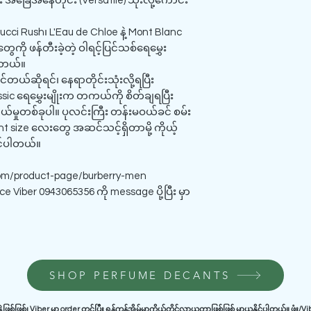
အခြေအနေတိုင်း (Versatile) သုံးလို့ကောင်း
ucci Rush၊ L'Eau de Chloe နဲ့ Mont Blanc
ေကို ဖန်တီးခဲ့တဲ့ ဝါရင့်ပြင်သစ်ရေမွှေး
ပါတယ်။
င်တယ်ဆိုရင်၊ နေရာတိုင်းသုံးလို့ရပြီး
ssic ရေမွှေးမျိုးက တကယ်ကို စိတ်ချရပြီး
ျယ်မှုတစ်ခုပါ။ ပုလင်းကြီး တန်းမဝယ်ခင် စမ်း
size လေးတွေ အဆင်သင့်ရှိတာမို့ ကိုယ့်
ုင်ပါတယ်။
m/product-page/burberry-men
Viber 0943065356 ကို message ပို့ပြီး မှာ
SHOP PERFUME DECANTS
ဲ့ဖြစ်ဖြစ်၊ Viber မှာ order တင်ပြီး
ရန်ကုန်အိမ်မှာကိုယ်တိုင်လာယူတာဖြစ်ဖြစ်
မှာယူနိုင်ပါတယ်။ ဖုံး/V