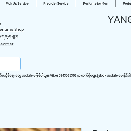
Pick Up Service
Preorder Service
Perfume for Men
Perf
YAN
m
erfume Shop
ရေမွှေးများ
reorder
ုဒ်ဈေးတွေ update မဖြစ်ပါဘူး။ Viber 0943065356 မှာ လက်ရှိဈေးနဲ့ stock update မေးနိုင်