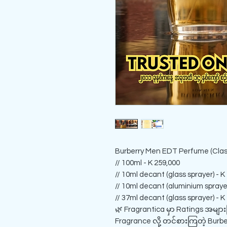
Burberry Men EDT Perfume (Class
// 100ml - K 259,000
// 10ml decant (glass sprayer) - K
// 10ml decant (aluminium sprayer
// 37ml decant (glass sprayer) - K
🌿 Fragrantica မှာ Ratings အများ
Fragrance လို့ တင်စားကြတဲ့ Burbe