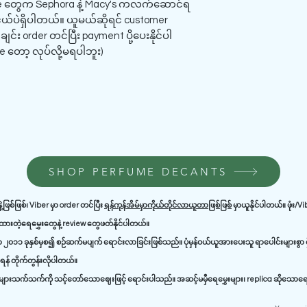
rfume တွေက Sephora နဲ့ Macy's ကလက်ဆောင်ရ
်ပဲရှိပါတယ်။ ယူမယ်ဆိုရင် customer
င်း order တင်ပြီး payment ပို့ပေးနိုင်ပါ
ve တော့ လုပ်လို့မရပါဘူး)
SHOP PERFUME DECANTS
ဲ့ဖြစ်ဖြစ်၊ Viber မှာ order တင်ပြီး
ရန်ကုန်အိမ်မှာကိုယ်တိုင်လာယူတာဖြစ်ဖြစ်
မှာယူနိုင်ပါတယ်။ ဖုံး/V
ာ့ထားတဲ့ရေမွှေးတွေနဲ့ review တွေဖတ်နိုင်ပါတယ်။
၂၀၁၁ ခုနှစ်မှစ၍ စဉ်ဆက်မပျက် ရောင်းလာခြင်းဖြစ်သည်။ ပုံမှန်ဝယ်ယူအားပေးသူ ရာပေါင်းများစွာ ရှ
န် တိုက်တွန်းလိုပါတယ်။
ားသက်သက်ကို သင့်တော်သောဈေးဖြင့် ရောင်းပါသည်။ အဆင့်မမှီရေမွှေးများ၊ replica ဆိုသောရေမွ