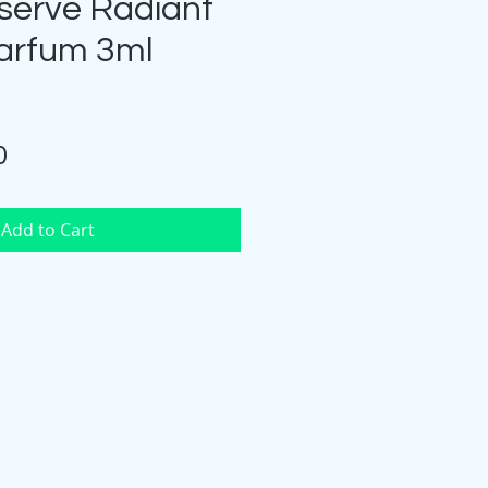
serve Radiant
arfum 3ml
Price
0
Add to Cart