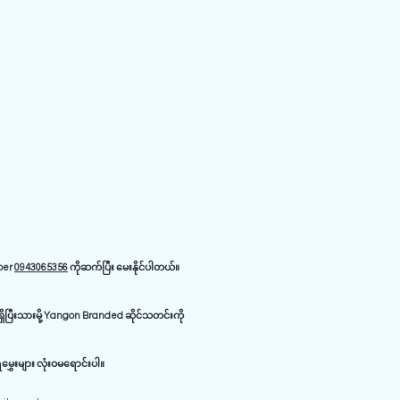
iber
0943065356
ကိုဆက်ပြီး မေးနိုင်ပါတယ်။
ိပြီးသားမို့ Yangon Branded ဆိုင်သတင်းကို
ှေးများ လုံးဝမရောင်းပါ။