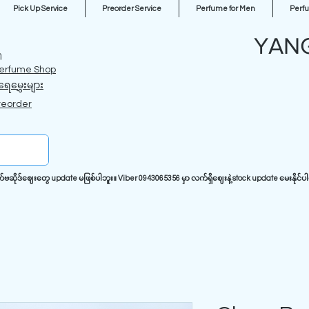
Pick Up Service
Preorder Service
Perfume for Men
Perf
YAN
m
erfume Shop
ရေမွှေးများ
reorder
ုဒ်ဈေးတွေ update မဖြစ်ပါဘူး။ Viber 0943065356 မှာ လက်ရှိဈေးနဲ့ stock update မေးနိုင်