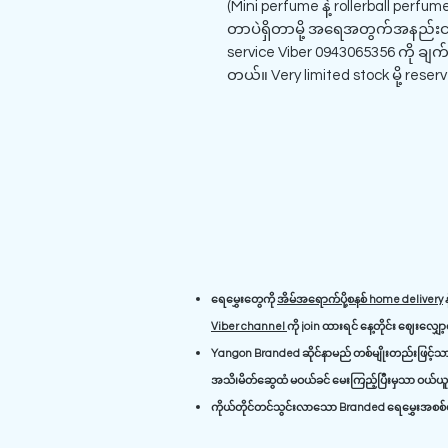
(Mini perfume နဲ့ rollerball pe
တာပဲရှိတာမို့ အရေအတွက်အနည်းငယ
service Viber 0943065356 ကို ချက်ချ
တယ်။ Very limited stock မို့ reser
ရေမွှေးတွေကို
အိမ်အရောက်ပို့စနစ် home delivery
န
Viber channel
ကို join ထားရင် နေ့တိုင်း ဈေးလျှေ
Yangon Branded ဆိုင်နာမည် တစ်မျိုးတည်းဖြင့်သာ 
အသိ၊မိတ်ဆွေထံ မဝယ်ခင် မေးကြည့်ပြီးမှသာ ဝယ်ယူရ
ကိုယ်တိုင်တင်သွင်းလာသော Branded ရေမွှေးအစစ်မျ