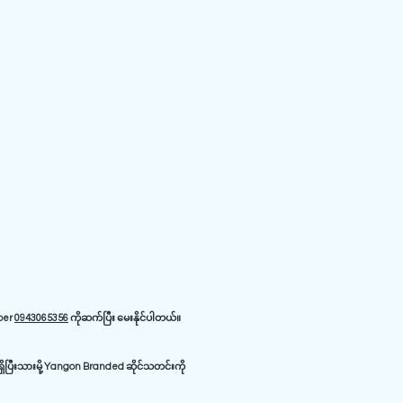
iber
0943065356
ကိုဆက်ပြီး မေးနိုင်ပါတယ်။
ိပြီးသားမို့ Yangon Branded ဆိုင်သတင်းကို