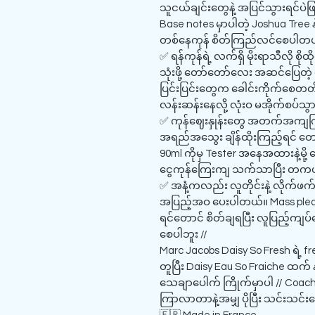
သူငယ်ချင်းတွေနဲ့ အပြင်သွားရင်ပဲဖြစ
Base notes မှာပါတဲ့ Joshua Tre
တစ်နေကုန် စိတ်ကြည်လင်စေပါတယ
✅ ရန်ကုန်ရဲ့ လက်ရှိ မိုးရာသီလို စိုထိ
သုံးဖို့ တော်တော်လေး အဆင်ပြေတဲ့ ရ
ပြင်းပြင်းတွေက ခေါင်းကိုက်စေတ
လန်းဆန်းနေလို့ လုံးဝ မအိုက်စပ်သွ
✅ ကုန်ဈေးနှုန်းတွေ အတက်အကျကြမ်
အရည်အသွေး ချိန်ထိုးကြည့်ရင် တေ
90ml ကိုမှ Tester အနေအထားနဲ့မို့
ငွေကုန်ကြေးကျ သက်သာပြီး တကယ်ကို
✅ အနံ့ကလည်း လူတိုင်းနဲ့ လိုက်ဖက်မှု
အပြည့်အဝ ပေးပါတယ်။ Mass pleasing 
ရင်တောင် စိတ်ချရပြီး လူပြည့်ကျပ
စေပါဘူး //
Marc Jacobs Daisy So Fresh ရဲ့ fr
တူပြီး Daisy Eau So Fraiche ထက် န
သေချာပေါက် ကြိုက်မှာပါ // Coach 
ကြာလာတာနဲ့အမျှ ပိုပြီး သင်းသင်းလေ