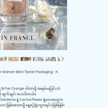
r Women 90ml Tester Packaging - K
ဲ့ Bitter Orange ပါတာမို့ အရမ်းမပြင်းဘဲ
ုကို ချက်ချင်း ပေးပါတယ်။
့ Gardenia နဲ့ Cactus Flower နံ့လေးတွေက
း ဖြစ်စေတာမို့ နေ့စဉ်ရုံးသွားရင်ပဲဖြစ်ဖြစ်၊