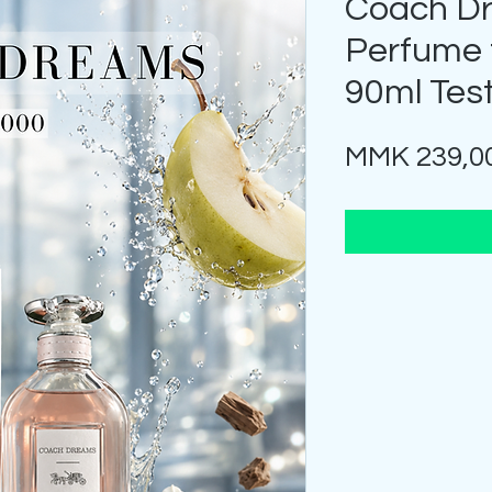
Coach D
Perfume
90ml Tes
MMK 239,0