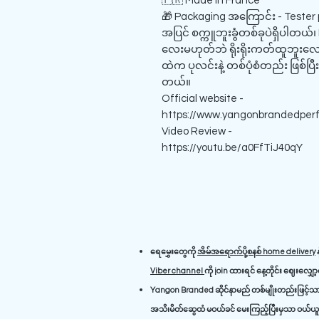
🇫🇷 Made in France
🎁 Packaging အကြောင်း - Tester
အပြင် စက္ကူဘူးခွံတစ်ခုပဲရှိပါတယ်၊ 
လေးမဟုတ်ဘဲ ရိုးရိုးကတ်ထူဘူးလေး
ထဲက ပုလင်းနဲ့ တစ်ပုံစံတည်း ဖြစ်ပြီ
တယ်။
Official website -
https://www.yangonbrandedper
Video Review -
https://youtu.be/a0FfTiJ40qY
ရေမွှေးတွေကို
အိမ်အရောက်ပို့စနစ် home delivery
န
Viber channel
ကို join ထားရင် နေ့တိုင်း ဈေးလျှေ
Yangon Branded ဆိုင်နာမည် တစ်မျိုးတည်းဖြင့်သာ 
အသိ၊မိတ်ဆွေထံ မဝယ်ခင် မေးကြည့်ပြီးမှသာ ဝယ်ယူရ