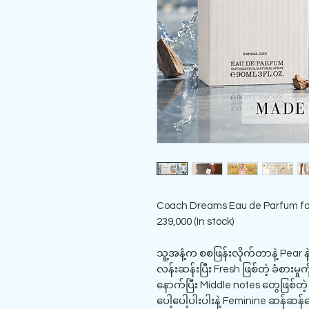
Coach Dreams Eau de Parfum fo
239,000 (In stock)
သူ့အနံ့က စစဖြန်းလိုက်တာနဲ့ Pear န
လန်းဆန်းပြီး Fresh ဖြစ်တဲ့ ခံစားမှ
နောက်ပြီး Middle notes တွေဖြစ်တဲ
ပေါ့ပေါ့ပါးပါးနဲ့ Feminine ဆန်ဆန်လေ