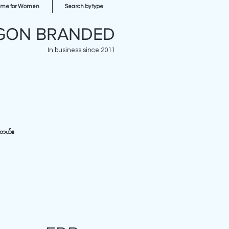
ume for Women
Search by type
GON BRANDED
In business since 2011
ပါတယ်။