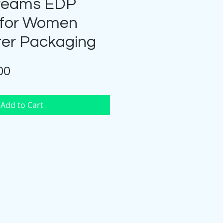
reams EDP
 for Women
ter Packaging
Price
00
Add to Cart