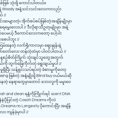
်ဖြစ် သုံးဖို့ ကောင်းပါတယ်။
e နဲ့ Woody အနံ့သင်းသင်းလေးကလည်း
် //
ုင်းဆများတဲ့၊ အိုက်စပ်စပ်ဖြစ်တဲ့အချိန်မျိုးမှာ
ေမွှေးလေးပါ // ဒီလိုရာသီဥတုမျိုးမှာ အနံ့
တ်ပေမယ့် ဒီကောင်လေးကတော့ ပေါ့ပါး
ားစေပါဘူး //
းနေတဲ့ လက်ရှိကာလမှာ ဈေးနှုန်းနဲ့
ာ်တော်လေး တန်တဲ့ထဲမှာ ပါဝင်ပါတယ် //
 နေ့စဉ်စိတ်ကြိုက် သုံးချင်သူတွေအတွက်
 တွက်ခြေကိုက်တဲ့ ရွေးချယ်မှုပါ //
ရှိပြီး သန့်ရှင်းသပ်ရပ်တဲ့ ခံစားမှုကိုတော့
ဖြစ်တဲ့ အနံ့မျိုးမို့ Blind buy ဝယ်မယ်ဆို
်နေတဲ့ နေရာတွေမှာတောင် ဘေးလူကို မမူးဝေ
esh and clean ရနံ့ကိုကြိုက်ရင် scent DNA
ဲနဲပိုပြင်းတဲ့ Coach Dreams ကိုလဲ
Dreams က Longevity ပိုကောင်းပြီး အချိန်
း ကျန်ခဲ့မှာပါ //