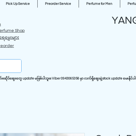
Pick Up Service
Preorder Service
Perfume for Men
Perf
YAN
m
erfume Shop
ရေမွှေးများ
reorder
ုဒ်ဈေးတွေ update မဖြစ်ပါဘူး။ Viber 0943065356 မှာ လက်ရှိဈေးနဲ့ stock update မေးနိုင်