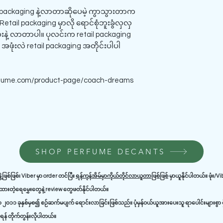
 packaging နဲ့လာတာဆိုပေမဲ့ ကွာသွားတာက
Retail packaging မှာလို ရောင်စုံဘူးခွံလှလှ
နဲ့ လာတာပါ။ ပုလင်းက retail packaging
း အဖုံးလဲ retail packaging အတိုင်းပါပါ
fume.com/product-page/coach-dreams
SHOP PERFUME DECANTS
ဲ့ဖြစ်ဖြစ်၊ Viber မှာ order တင်ပြီး
ရန်ကုန်အိမ်မှာကိုယ်တိုင်လာယူတာဖြစ်ဖြစ်
မှာယူနိုင်ပါတယ်။ ဖုံး/V
ာ့ထားတဲ့ရေမွှေးတွေနဲ့ review တွေဖတ်နိုင်ပါတယ်။
၂၀၁၁ ခုနှစ်မှစ၍ စဉ်ဆက်မပျက် ရောင်းလာခြင်းဖြစ်သည်။ ပုံမှန်ဝယ်ယူအားပေးသူ ရာပေါင်းများစွာ ရှ
န် တိုက်တွန်းလိုပါတယ်။