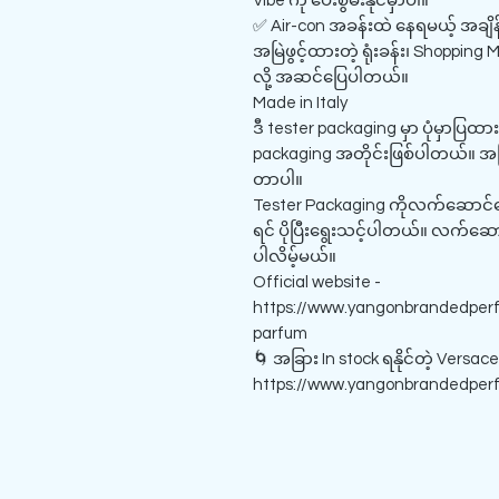
Vibe ကို ပေးစွမ်းနိုင်မှာပါ။
✅ Air-con အခန်းထဲ နေရမယ့် အချိန
အမြဲဖွင့်ထားတဲ့ ရုံးခန်း၊ Shopping 
လို့ အဆင်ပြေပါတယ်။
Made in Italy
ဒီ tester packaging မှာ ပုံမှာပြထား
packaging အတိုင်းဖြစ်ပါတယ်။ အပြ
တာပါ။
Tester Packaging ကိုလက်ဆောင်ပေးဖ
ရင် ပိုပြီးရွေးသင့်ပါတယ်။ လက်ဆောင
ပါလိမ့်မယ်။
Official website -
https://www.yangonbrandedperf
parfum
🌀 အခြား In stock ရနိုင်တဲ့ Versa
https://www.yangonbrandedperf