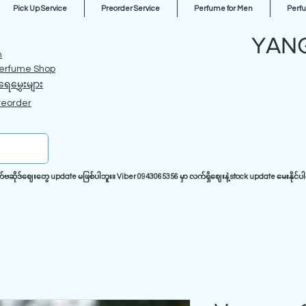
Pick Up Service
Preorder Service
Perfume for Men
Perf
YAN
m
erfume Shop
ရေမွှေးများ
reorder
ုဒ်ဈေးတွေ update မဖြစ်ပါဘူး။ Viber 0943065356 မှာ လက်ရှိဈေးနဲ့ stock update မေးနိုင်