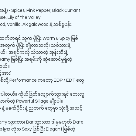
အနံ့) - Spices, Pink Pepper, Black Currant
e, Lily of the Valley
, Vanilla, Akigalawood နဲ့ သစ်ခွပန်း
ထက်စာရင် သူက ပိုပြီး Warm & Spicy ဖြစ်
အတွက် ပိုပြီး ချိုလာသလို၊ သစ်သားနံ့
်။ အရင်ကလို သိသာတဲ့ အုန်းသီးနံ့
my ဖြစ်ပြီး အရမ်းကို ဆွဲဆောင်မှုရှိတဲ့
ပါတယ်။
င့်အား)
ြစ်လို့ Performance ကတော့ EDP / EDT တွေ
င်းပါတယ်။ ကိုယ်ဖြတ်လျှောက်သွားရင် ဘေးလူ
်တဲ့ Powerful Sillage မျိုးပါ။
နဲ့ မနက်ပိုင်း နဲ့ ညဘက် တွေမှာ သုံးဖို့ အသင့်
၊ Party သွားတာ၊ Bar သွားတာ ဒါမှမဟုတ် Date
နံ့က လုံးဝ Sexy ဖြစ်ပြီး Elegant ဖြစ်တဲ့