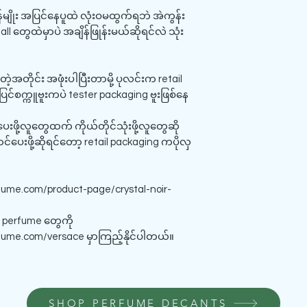
်မျိုး အပြင်နေပူထဲ လုံးဝမထွက်ရဘဲ အဲကွန်း
Mall တွေထဲမှာပဲ အချိန်ဖြုန်းမယ်ဆိုရင်လဲ သုံး
တဲ့အတိုင်း အဖုံးပါပြီးတာမို့ ပုလင်းက retail
င်စက္ကူဗူးကပဲ tester packaging ဗူးဖြစ်နေ
ို့လူတွေထက် ကိုယ်တိုင်သုံးဖို့လူတွေဆို
်ပေးဖို့ဆိုရင်တော့ retail packaging ကပိုလှ
ume.com/product-page/crystal-noir-
ce perfume တွေကို
ume.com/versace မှာကြည့်နိုင်ပါတယ်။
SHOP PERFUME DECANTS