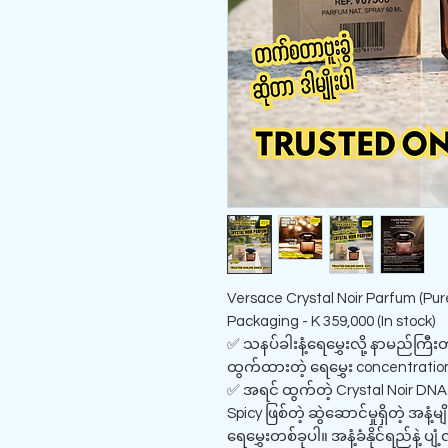
Versace Crystal Noir Parfum (Pu
Packaging - K 359,000 (In stock)
✅ သနပ်ခါးနံ့ရေမွှေးလို့ နာမည်ကြီး
ထွက်ထားတဲ့ ရေမွှေး concentration
✅ အရင် ထွက်တဲ့ Crystal Noir DNA
Spicy ဖြစ်တဲ့ ဆွဲဆောင်မှုရှိတဲ့ အန
ရေမွှေးတစ်ခုပါ။ အနံ့ခံနိုင်ရည်နဲ့