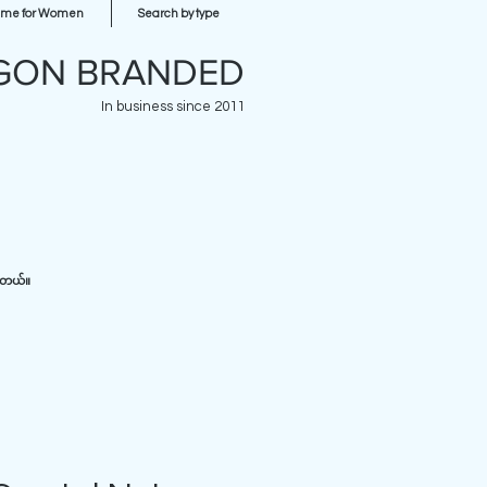
ume for Women
Search by type
GON BRANDED
In business since 2011
ပါတယ်။