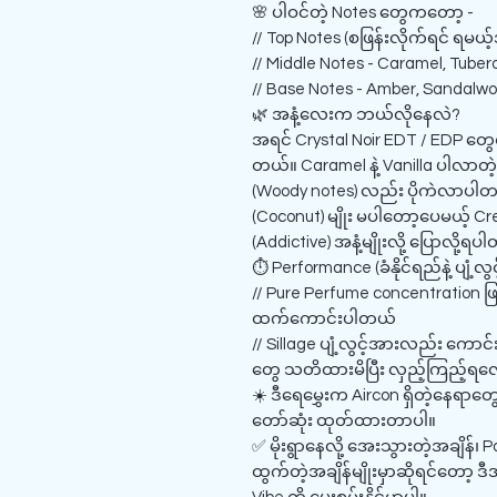
🌸 ပါဝင်တဲ့ Notes တွေကတော့ -
// Top Notes (စဖြန်းလိုက်ရင် ရမယ့်
// Middle Notes - Caramel, Tuberos
// Base Notes - Amber, Sandalwood
🌿 အနံ့လေးက ဘယ်လိုနေလဲ?
အရင် Crystal Noir EDT / EDP တွေ
တယ်။ Caramel နဲ့ Vanilla ပါလာတဲ့
(Woody notes) လည်း ပိုကဲလာပါတယ
(Coconut) မျိုး မပါတော့ပေမယ့် Crea
(Addictive) အနံ့မျိုးလို့ ပြောလို့ရ
⏱️ Performance (ခံနိုင်ရည်နဲ့ ပျံ့လွ
// Pure Perfume concentration ဖ
ထက်ကောင်းပါတယ်
// Sillage ပျံ့လွင့်အားလည်း ကော
တွေ သတိထားမိပြီး လှည့်ကြည့်ရလောက
☀️ ဒီရေမွှေးက Aircon ရှိတဲ့နေရာတွေ 
တော်ဆုံး ထုတ်ထားတာပါ။
✅ မိုးရွာနေလို့ အေးသွားတဲ့အချိန်
ထွက်တဲ့အချိန်မျိုးမှာဆိုရင်တော့ ဒီအ