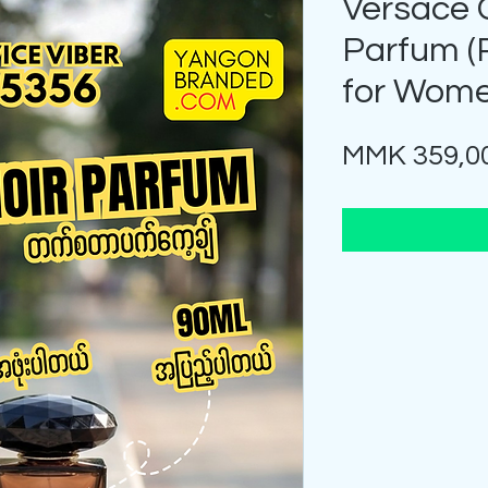
Versace C
Parfum (
for Wom
MMK 359,0