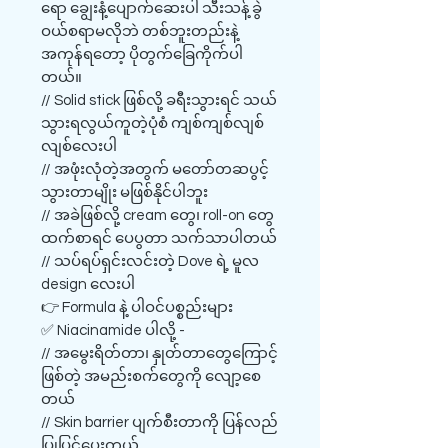
ရော ချွေးနံ့ပျောက်ဆေးပါ သီးသန့်ခွဲ
ဝယ်စရာမလိုဘဲ တစ်ဘူးတည်းနဲ့
အကုန်ရတော့ ပိုတွက်ခြေကိုက်ပါ
တယ်။
// Solid stick ဖြစ်လို့ ခရီးသွားရင် သယ်
သွားရလွယ်ကူတဲ့ပုံစံ ကျစ်ကျစ်လျစ်
လျစ်လေးပါ
// အဖုံးလုံတဲ့အတွက် မတော်တဆပွင့်
သွားတာမျိုး မဖြစ်နိုင်ပါဘူး
// အခဲဖြစ်လို့ cream တွေ၊ roll-on တွေ
ထက်စာရင် ပေပွတာ သက်သာပါတယ်
// သပ်ရပ်ရှင်းလင်းတဲ့ Dove ရဲ့ မူလ
design လေးပါ
👉 Formula နဲ့ ပါဝင်ပစ္စည်းများ
✅ Niacinamide ပါလို့ -
// အမွေးရိတ်တာ၊ နှုတ်တာတွေကြောင့်
ဖြစ်တဲ့ အမည်းစက်တွေကို လျော့စေ
တယ်
// Skin barrier ပျက်စီးတာကို ပြန်လည်
ပြုပြင်ပေးတယ်