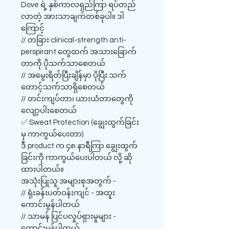
Dove ရဲ့ နှစ်ကာလရှည်ကြာ ရပ်တည်
လာတဲ့ အားသာချက်တစ်ခုပါ။ ဒါ
ကြောင့်
// တခြား clinical-strength anti-
perspirant တွေထက် အသားခြောက်
တာကို ပိုသက်သာစေတယ်
// အမွေးရိတ်ပြီးချိန်မှာ ပိုပြီး သက်
တောင့်သက်သာရှိစေတယ်
// တင်းကျပ်တာ၊ ယားယံတာတွေကို
လျော့ပါးစေတယ်
✅ Sweat Protection (ချွေးထွက်ခြင်း
မှ ကာကွယ်ပေးတာ)
ဒီ product က ၄၈ နာရီကြာ ချွေးထွက်
ခြင်းကို ကာကွယ်ပေးပါတယ် လို့ ဆို
ထားပါတယ်။
အသုံးပြုသူ အများစုအတွက် -
// ရုံးခန်းပတ်ဝန်းကျင် - အထူး
ကောင်းမွန်ပါတယ်
// သာမန် ပြင်ပလှုပ်ရှားမှုများ -
ကောင်းမွန်ပါတယ်