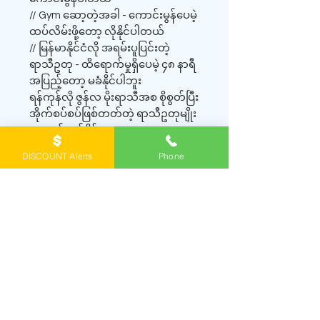
// Gym ဆော့တဲ့အခါ - ကောင်းမွန်ပေမဲ့
ထပ်လိမ်းဖို့တော့ လိုနိုင်ပါတယ်
// မြန်မာနိုင်ငံလို အရမ်းပူပြင်းတဲ့
ရာသီဥတု - ထိရောက်မှုရှိပေမဲ့ ၄၈ နာရီ
အပြည့်တော့ မခံနိုင်ပါဘူး
ရန်ကုန်လို ဇွန်လ မိုးရာသီအစ စိုစွတ်ပြီး
အိုက်စပ်စပ်ဖြစ်တတ်တဲ့ ရာသီဥတုမျိုး
မှာ မျှော်လင့်နိုင်တာတွေကတော့ -
// နေ့စဉ်အသုံးပြုဖို့ ယုံကြည်စိတ်ချရ
DISCOUNT Alerts
Phone
တဲ့ အကာအကွယ် ပေးတယ်
// ချွေးထွက်တာကို သိသိသာသာ
လျော့ကျစေတယ်
// သာမန် deodorant တွေထက် ပိုမို
ကောင်းမွန်တဲ့ ရလဒ်ကို ရစေတယ်
👉 အသုံးပြုရန် သင့်တော်သူများ
// ဂျိုင်းသားခြောက်သွေ့သူများ
// အမွေးရိတ်ခြင်းကြောင့် ယားယံတတ်
သူများ
// (ယေဘုယျအားဖြင့်) sensitive skin ရှိ