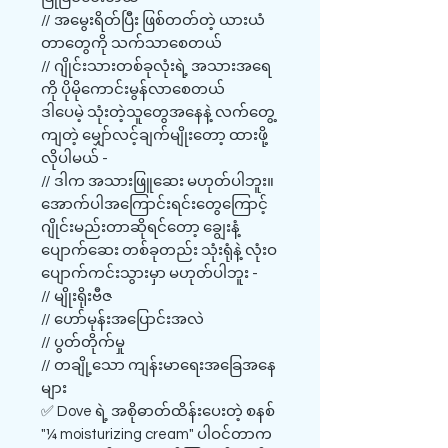
// အမွေးရိတ်ပြီး ဖြစ်တတ်တဲ့ ယားယံ
တာတွေကို သက်သာစေတယ်
// ဂျိုင်းသားတစ်ခုလုံးရဲ့ အသားအရေ
ကို ပိုမိုကောင်းမွန်လာစေတယ်
ဒါပေမဲ့ သုံးတဲ့သူတွေအနေနဲ့ လက်တွေ့
ကျတဲ့ မျှော်လင့်ချက်မျိုးတော့ ထားဖို့
လိုပါမယ် -
// ဒါက အသားဖြူဆေး မဟုတ်ပါဘူး။
အောက်ပါအကြောင်းရင်းတွေကြောင့်
ဂျိုင်းမည်းတာဆိုရင်တော့ ချွေးနံ့
ပျောက်ဆေး တစ်ခုတည်း သုံးရုံနဲ့ လုံးဝ
ပျောက်ကင်းသွားမှာ မဟုတ်ပါဘူး -
// မျိုးရိုးဗီဇ
// ဟော်မုန်းအပြောင်းအလဲ
// ပွတ်တိုက်မှု
// တချို့သော ကျန်းမာရေးအခြေအနေ
များ
✅ Dove ရဲ့ အစိုဓာတ်ထိန်းပေးတဲ့ စနစ်
"¼ moisturizing cream" ပါဝင်တာက