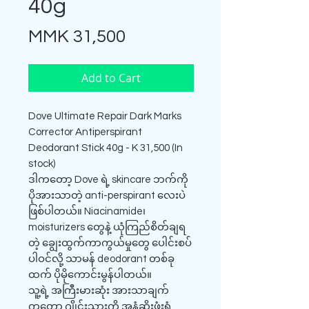
40g
Price
MMK 31,500
Add to Cart
Dove Ultimate Repair Dark Marks
Corrector Antiperspirant
Deodorant Stick 40g - K 31,500 (In
stock)
ဒါကတော့ Dove ရဲ့ skincare ဘက်ကို
ပိုအားသာတဲ့ anti-perspirant လေးပဲ
ဖြစ်ပါတယ်။ Niacinamide၊
moisturizers တွေနဲ့ ယုံကြည်စိတ်ချရ
တဲ့ ချွေးထွက်ကာကွယ်မှုတွေ ပေါင်းစပ်
ပါဝင်လို့ သာမန် deodorant တစ်ခု
ထက် ပိုမိုကောင်းမွန်ပါတယ်။
သူ့ရဲ့ အကြီးမားဆုံး အားသာချက်
ကတော့ ဂျိုင်းသားကို အနံ့ဆိုးဖုံးရုံ