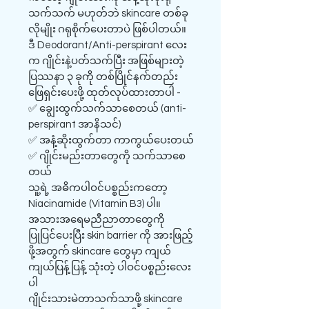
သက်သက် မဟုတ်ဘဲ skincare တစ်ခု
လိုမျိုး ဂရုစိုက်ပေးတာပဲ ဖြစ်ပါတယ်။
ဒီ Deodorant/Anti-perspirant လေး
က ဂျိုင်းနဲ့ပတ်သက်ပြီး အဖြစ်များတဲ့
ပြဿနာ ၃ ခုကို တစ်ပြိုင်နက်တည်း
ဖြေရှင်းပေးဖို့ ထုတ်လုပ်ထားတာပါ -
✅ ချွေးထွက်သက်သာစေတယ် (anti-
perspirant အာနိသင်)
✅ အနံ့ဆိုးထွက်တာ ကာကွယ်ပေးတယ်
✅ ဂျိုင်းမည်းတာတွေကို သက်သာစေ
တယ်
သူ့ရဲ့ အဓိကပါဝင်ပစ္စည်းကတော့
Niacinamide (Vitamin B3) ပါ။
အသားအရေမညီညာတာတွေကို
ပြုပြင်ပေးပြီး skin barrier ကို အားဖြည့်
ဖို့အတွက် skincare တွေမှာ ကျယ်
ကျယ်ပြန့်ပြန့် သုံးတဲ့ ပါဝင်ပစ္စည်းလေး
ပါ
ဂျိုင်းသားမဲတာသက်သာဖို့ skincare