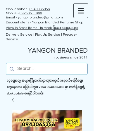
Mobile/Viber -
0943065356
Mobile -
09250511966
Email -
yangonbranded@gmail.com
Discount alerts -
Yangon Branded Perfume Shop
View In Stock Items - in stock ရှိသောရေမွှေးများ
Delivery Service
|
Pick Up Service
|
Preorder
Service
YANGON BRANDED
In business since 2011
ငွေဈေးတွေ အများကြီးတက်သွားတဲ့အတွက် အခုဝက်ဗဆိုဒ်ဈေး
တွေ update မဖြစ်ပါဘူး။ Viber
0943065356
မှာ လက်ရှိဈေးနဲ့
stock update မေးနိုင်ပါတယ်။