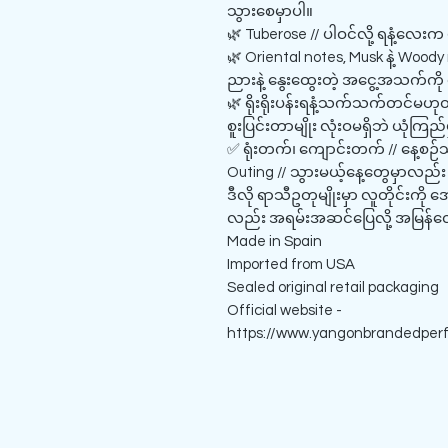
သွားစေမှာပါ။
🌿 Tuberose // ပါဝင်လို့ ရနံ့လေးက 
🌿 Oriental notes, Musk နဲ့ Woody
ညားနဲ့ နွေးထွေးတဲ့ အငွေ့အသက်ကိ
🌿 ရိုးရိုးပန်းရနံ့သက်သက်တင်မဟု
စူးပြင်းတာမျိုး လုံးဝမရှိဘဲ ယုံကြည်
✅ ရုံးတက်၊ ကျောင်းတက် // နေ့စဉ်
Outing // သွားမယ့်နေ့တွေမှာလည်
ဒီလို ရာသီဥတုမျိုးမှာ လူတိုင်းကို
လည်း အရမ်းအဆင်ပြေလို့ အမြန်လ
Made in Spain
Imported from USA
Sealed original retail packaging
Official website -
https://www.yangonbrandedper