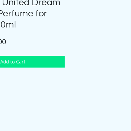
 United Dream
Perfume for
0ml
Price
00
Add to Cart