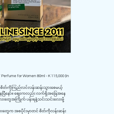
Perfume for Women 80ml - K 115,000 (In
င် စိတ်ကိုကြည်လင်လန်းဆန်းသွားစေမယ့်
ှိနေပြီနော်။ ဈေးကလည်း လက်ရှိအခြေအနေ
တွေအကြိုက် ပန်းရနံ့သင်းသင်းလေးမို့
့လေးတွေက အစပိုင်းမှာတင် စိတ်ကိုလန်းဆန်း