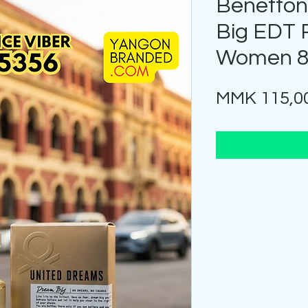
Benetton
Big EDT 
Women 8
MMK 115,0