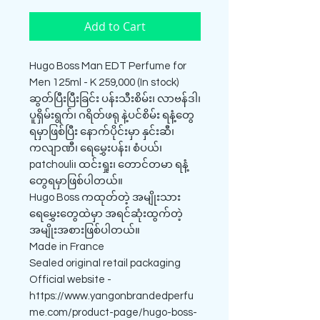
Add to Cart
Hugo Boss Man EDT Perfume for
Men 125ml - K 259,000 (In stock)
ဆွတ်ပြီးပြီးခြင်း ပန်းသီးစိမ်း၊ လာဗန်ဒါ၊
ပူရှိမ်းရွက်၊ ဂရိတ်ဖရု နဲ့ပင်စိမ်း ရနံ့တွေ
ရမှာဖြစ်ပြီး နောက်ပိုင်းမှာ နှင်းဆီ၊
ကလျာဏီ၊ ရေမွှေးပန်း၊ စံပယ်၊
patchouli၊ ထင်းရှုး၊ တောင်တမာ ရနံ့
တွေရမှာဖြစ်ပါတယ်။
Hugo Boss ကထုတ်တဲ့ အမျိုးသား
ရေမွှေးတွေထဲမှာ အရင်ဆုံးထွက်တဲ့
အမျိုးအစားဖြစ်ပါတယ်။
Made in France
Sealed original retail packaging
Official website -
https://www.yangonbrandedperfu
me.com/product-page/hugo-boss-