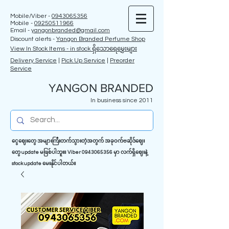
Mobile/Viber -
0943065356
Mobile -
09250511966
Email -
yangonbranded@gmail.com
Discount alerts -
Yangon Branded Perfume Shop
View In Stock Items - in stock ရှိသောရေမွှေးများ
Delivery Service
|
Pick Up Service
|
Preorder
Service
YANGON BRANDED
In business since 2011
ငွေဈေးတွေ အများကြီးတက်သွားတဲ့အတွက် အခုဝက်ဗဆိုဒ်ဈေး
တွေ update မဖြစ်ပါဘူး။ Viber
0943065356
မှာ လက်ရှိဈေးနဲ့
stock update မေးနိုင်ပါတယ်။