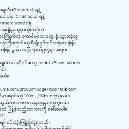
ဖရုသီး (Grapefruit) ရနံ့
ားဝါပန်း (Champaca) ရနံ့
ashmere wood ရနံ့
အချိန်တွေမှာသုံးသင့်လဲ
း ကြိုက်တဲ့ ကောင်မလေးတွေ၊ ရုံးသွားတဲ့သူ
ံးလို့ကောင်းတဲ့ ရိုးရိုးရှင်းရှင်း ရနံ့လေးဖြစ်
င့် ပူတဲ့ အချိန် ရာသီဥတုမှာ အရမ်း
 သုံးချင်တယ်ဆိုရင်တော့ Incanto Bloom လေးက
ါပဲ။
ါတယ်။
fume.com/product-page/incanto-bloom
မှာရောင်းတဲ့ 100ml, 200ml စတဲ့ ပုလင်း
e) တွေထဲကနေ ပမာဏနည်းနည်းကို ပုလင်း
ထဲ ပြန်ခွဲထည့်ထားတာကို ခေါ်တာပါ။
ဲ?
ရင် စမ်းသုံးကြည့်လို့ရတယ်။