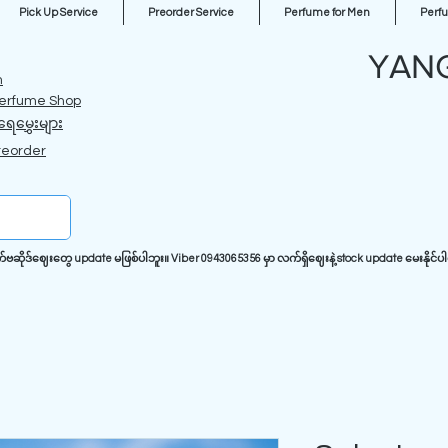
Pick Up Service
Preorder Service
Perfume for Men
Perf
YAN
m
erfume Shop
ရေမွှေးများ
reorder
ုဒ်ဈေးတွေ update မဖြစ်ပါဘူး။ Viber 0943065356 မှာ လက်ရှိဈေးနဲ့ stock update မေးနိုင်