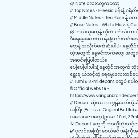
🌿 Note လေးတွေကတော့
// Top Notes - Freesia ပန်းနဲ့ ဂရိတ်
// Middle Notes - Tea Rose နဲ့ စက
// Base Notes - White Musk နဲ့ C
🌿 ဘယ်သူတွေနဲ့ လိုက်ဖက်လဲ၊ ဘယ်
ဒီရေမွှေးလေးက ပန်းနံ့သင်းသင်းလေ
တွေနဲ့ အလိုက်ဖက်ဆုံးပါပဲ။ နေ့တိုင်းသု
တဲ့အတွက် နေ့ခင်းဘက်တွေ၊ အထူးသဖြ
အဆင်ပြေပါတယ်။
ပေါ့ပေါ့ပါးပါးနဲ့ နေ့တိုင်းအတွက်
ရွေးချယ်သင့်တဲ့ ရေမွှေးလေးတစ်ခုပ
// 10ml & 37ml decant တွေပဲ ရပ
🌐 Official website -
https://www.yangonbrandedper
// Decant ဆိုတာက ကျွန်တော်တို့ဆီ
အကြီး (Full-size Original Bottl
အသေးလေးတွေ (ဥပမာ 10ml, 37ml) 
💡 Decant တွေကို ဘာလို့သုံးသင့်လ
✔️ ပုလင်းအကြီး မဝယ်ခင် အနံ့ကိုအ