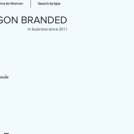
ume for Women
Search by type
GON BRANDED
In business since 2011
ပါတယ်။