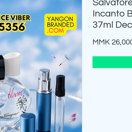
Salvator
Incanto 
37ml Dec
MMK 26,00