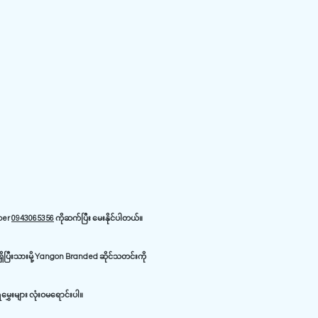
iber
0943065356
ကိုဆက်ပြီး မေးနိုင်ပါတယ်။
ိပြီးသားမို့ Yangon Branded ဆိုင်သတင်းကို
ှေးများ လုံးဝမရောင်းပါ။