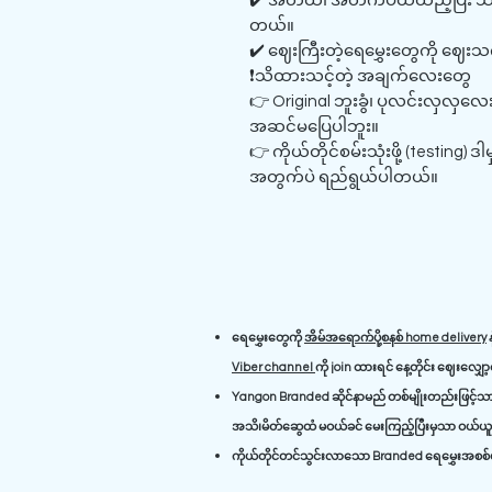
✔️ အိတ်ထဲ၊ အိတ်ကပ်ထဲထည့်ပြီး သ
တယ်။
✔️ ဈေးကြီးတဲ့ရေမွှေးတွေကို ဈေး
❗သိထားသင့်တဲ့ အချက်လေးတွေ
👉 Original ဘူးခွံ၊ ပုလင်းလှလှ
အဆင်မပြေပါဘူး။
👉 ကိုယ်တိုင်စမ်းသုံးဖို့ (testing)
အတွက်ပဲ ရည်ရွယ်ပါတယ်။
ရေမွှေးတွေကို
အိမ်အရောက်ပို့စနစ် home delivery
န
Viber channel
ကို join ထားရင် နေ့တိုင်း ဈေးလျှေ
Yangon Branded ဆိုင်နာမည် တစ်မျိုးတည်းဖြင့်သာ 
အသိ၊မိတ်ဆွေထံ မဝယ်ခင် မေးကြည့်ပြီးမှသာ ဝယ်ယူရ
ကိုယ်တိုင်တင်သွင်းလာသော Branded ရေမွှေးအစစ်မျ