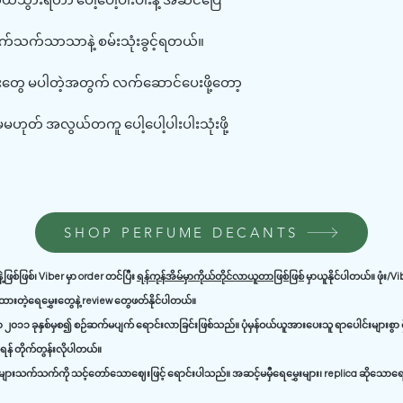
ယ်သွားရတာ ပေါ့ပေါ့ပါးပါးနဲ့ အဆင်ပြေ
သက်သက်သာသာနဲ့ စမ်းသုံးခွင့်ရတယ်။
လေးတွေ မပါတဲ့အတွက် လက်ဆောင်ပေးဖို့တော့
 ဒါမှမဟုတ် အလွယ်တကူ ပေါ့ပေါ့ပါးပါးသုံးဖို့
SHOP PERFUME DECANTS
ဲ့ဖြစ်ဖြစ်၊ Viber မှာ order တင်ပြီး
ရန်ကုန်အိမ်မှာကိုယ်တိုင်လာယူတာဖြစ်ဖြစ်
မှာယူနိုင်ပါတယ်။ ဖုံး/V
ာ့ထားတဲ့ရေမွှေးတွေနဲ့ review တွေဖတ်နိုင်ပါတယ်။
၂၀၁၁ ခုနှစ်မှစ၍ စဉ်ဆက်မပျက် ရောင်းလာခြင်းဖြစ်သည်။ ပုံမှန်ဝယ်ယူအားပေးသူ ရာပေါင်းများစွာ ရှ
န် တိုက်တွန်းလိုပါတယ်။
ားသက်သက်ကို သင့်တော်သောဈေးဖြင့် ရောင်းပါသည်။ အဆင့်မမှီရေမွှေးများ၊ replica ဆိုသောရေမွ