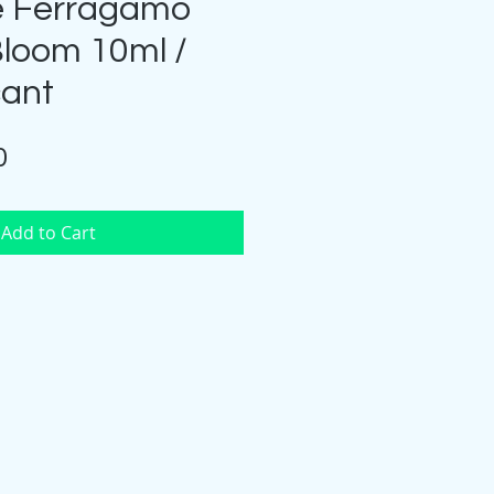
e Ferragamo
Bloom 10ml /
ant
Price
0
Add to Cart