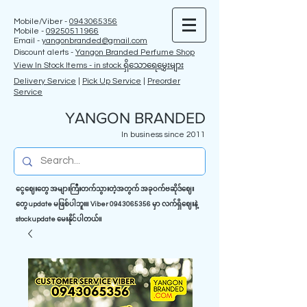
Mobile/Viber -
0943065356
Mobile -
09250511966
Email -
yangonbranded@gmail.com
Discount alerts -
Yangon Branded Perfume Shop
View In Stock Items - in stock ရှိသောရေမွှေးများ
Delivery Service
|
Pick Up Service
|
Preorder
Service
YANGON BRANDED
In business since 2011
ငွေဈေးတွေ အများကြီးတက်သွားတဲ့အတွက် အခုဝက်ဗဆိုဒ်ဈေး
တွေ update မဖြစ်ပါဘူး။ Viber
0943065356
မှာ လက်ရှိဈေးနဲ့
stock update မေးနိုင်ပါတယ်။