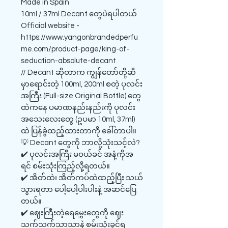
Made in Spain
10ml / 37ml Decant တွေပဲရပါတယ်
Official website -
https://www.yangonbrandedperfu
me.com/product-page/king-of-
seduction-absolute-decant
// Decant ဆိုတာက ကျွန်တော်တို့ဆီ
မှာရောင်းတဲ့ 100ml, 200ml စတဲ့ ပုလင်း
အကြီး (Full-size Original Bottle) တွေ
ထဲကနေ ပမာဏနည်းနည်းကို ပုလင်း
အသေးလေးတွေ (ဥပမာ 10ml, 37ml)
ထဲ ပြန်ခွဲထည့်ထားတာကို ခေါ်တာပါ။
💡 Decant တွေကို ဘာလို့သုံးသင့်လဲ?
✔️ ပုလင်းအကြီး မဝယ်ခင် အနံ့ကိုအ
ရင် စမ်းသုံးကြည့်လို့ရတယ်။
✔️ အိတ်ထဲ၊ အိတ်ကပ်ထဲထည့်ပြီး သယ်
သွားရတာ ပေါ့ပေါ့ပါးပါးနဲ့ အဆင်ပြေ
တယ်။
✔️ ဈေးကြီးတဲ့ရေမွှေးတွေကို ဈေး
သက်သက်သာသာနဲ့ စမ်းသုံးခွင့်ရ