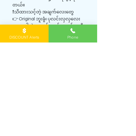
တယ်။
❗သိထားသင့်တဲ့ အချက်လေးတွေ
👉 Original ဘူးခွံ၊ ပုလင်းလှလှလေး
တွေ မပါတဲ့အတွက် လက်ဆောင်ပေးဖို့
တော့ အဆင်မပြေပါဘူး။
DISCOUNT Alerts
Phone
👉 ကိုယ်တိုင်စမ်းသုံးဖို့ (testing) ဒါမှ
မဟုတ် အလွယ်တကူ ပေါ့ပေါ့ပါးပါးသုံး
ဖို့အတွက်ပဲ ရည်ရွယ်ပါတယ်။
SHOP PERFUME DECANTS
ရေမွှေးတွေကို
အိမ်အရောက်ပို့စနစ် home
delivery
နဲ့ဖြစ်ဖြစ်၊ Viber မှာ order တင်ပြီး
ရန်
ကုန်အိမ်မှာကိုယ်တိုင်လာယူတာဖြစ်ဖြစ်
မှာယူနိုင်
ပါတယ်။ ဖုံး/Viber
0943065356
ကိုဆက်ပြီး မေး
နိုင်ပါတယ်။
Viber channel
ကို join ထားရင် နေ့