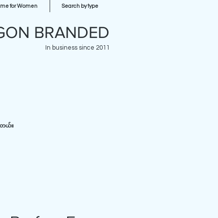
ume for Women
Search by type
GON BRANDED
In business since 2011
ပါတယ်။