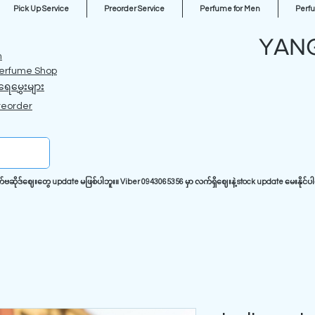
Pick Up Service
Preorder Service
Perfume for Men
Perf
YAN
m
erfume Shop
ရေမွှေးများ
reorder
ုဒ်ဈေးတွေ update မဖြစ်ပါဘူး။ Viber 0943065356 မှာ လက်ရှိဈေးနဲ့ stock update မေးနိုင်