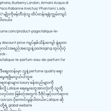
phoria, Burberry London, Armani Acqua di
, Paco Rabanne Invictus/ Phantom/ Lady
7 မျိုးကိုဖန်တီးခဲ့သူ ထိပ်တန်းရနံ့ကျွမ်းကျင်
်ပါတယ်။
ume.com/product-page/lalique-le-
vy discount price ကျပ်နှစ်သိန်းကျော် နဲ့ရတာ
 ပုလင်းအရည်အသွေးနဲ့ packaging ထုပ်ပိုးပုံ
ck -
cts/lalique-le-parfum-eau-de-parfum for
စျေးတန်းမှာ သူနဲ့ perfume quality ရော
မွှေးရဖို့မလွယ်ပါဘူး။
ရတနာများ၊ luxury ဖန်ထည်များကို
လို့ Lalique ရေမွှေးတွေအားလုံးကို သူတို့
်ရုံမှာလုပ်တာ ဖြစ်တဲ့အတွက် ဒီဇိုင်းနှင့်လက်ရာက
သာသာ ပိုကောင်းမွန်ပါတယ်။ Lalique ဆို
ု့ရဲ့ global website