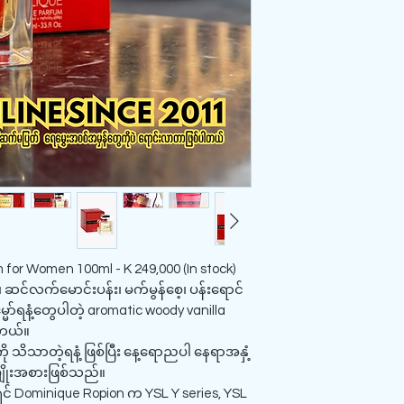
for Women 100ml - K 249,000 (In stock)
၊ ဆင်လက်မောင်းပန်း၊ မက်မွန်စေ့၊ ပန်းရောင်
မ္မော်ရနံ့တွေပါတဲ့ aromatic woody vanilla
ါတယ်။
ို သိသာတဲ့ရနံ့ ဖြစ်ပြီး နေ့ရောညပါ နေရာအနှံ့
အမျိုးအစားဖြစ်သည်။
ှင် Dominique Ropion က YSL Y series, YSL