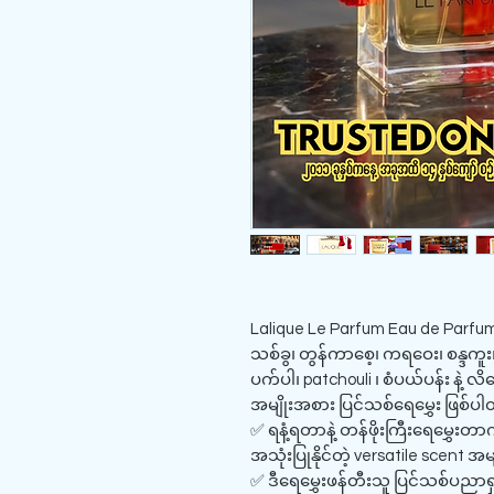
Lalique Le Parfum Eau de Parfum 
သစ်ခွ၊ တွန်ကာစေ့၊ ကရဝေး၊ စန္ဒကူး
ပက်ပါ၊ patchouli ၊ စံပယ်ပန်း နဲ့ လိ
အမျိုးအစား ပြင်သစ်ရေမွှေး ဖြစ်ပ
✅ ရနံ့ရတာနဲ့ တန်ဖိုးကြီးရေမွှေးတာက
အသုံးပြုနိုင်တဲ့ versatile scent 
✅ ဒီရေမွှေးဖန်တီးသူ ပြင်သစ်ပညာရ