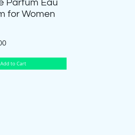
Le Parfum Eau
m for Women
Price
00
Add to Cart