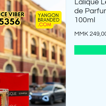
Lalique 
de Parfu
100ml
MMK 249,0