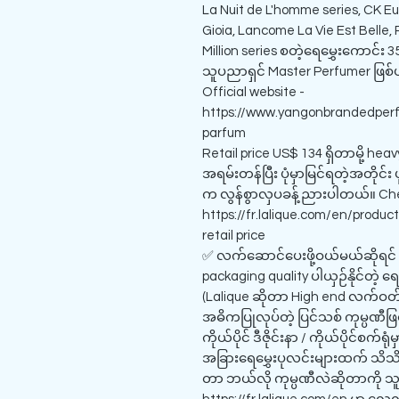
La Nuit de L'homme series, CK Eu
Gioia, Lancome La Vie Est Belle
Million series စတဲ့ရေမွှေးကောင်း 35
သူပညာရှင် Master Perfumer ဖြစ
Official website -
https://www.yangonbrandedperf
parfum
Retail price US$ 134 ရှိတာမို့ hea
အရမ်းတန်ပြီး ပုံမှာမြင်ရတဲ့အတိုင်း
က လွန်စွာလှပခန့်ညားပါတယ်။ Che
https://fr.lalique.com/en/produ
retail price
✅ လက်ဆောင်ပေးဖို့ဝယ်မယ်ဆိုရင် ဒီ
packaging quality ပါယှဉ်နိုင်တဲ့ ရေ
(Lalique ဆိုတာ High end လက်ဝတ်
အဓိကပြုလုပ်တဲ့ ပြင်သစ် ကုမ္ပဏီဖြစ်
ကိုယ်ပိုင် ဒီဇိုင်းနာ / ကိုယ်ပိုင်စက
အခြားရေမွှေးပုလင်းများထက် သိသိ
တာ ဘယ်လို ကုမ္ပဏီလဲဆိုတာကို သူတိ