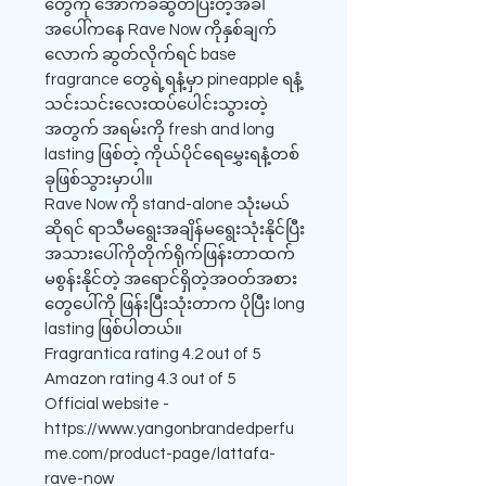
တွေကို အောက်ခံဆွတ်ပြီးတဲ့အခါ
အပေါ်ကနေ Rave Now ကိုနှစ်ချက်
လောက် ဆွတ်လိုက်ရင် base
fragrance တွေရဲ့ရနံ့မှာ pineapple ရနံ့
သင်းသင်းလေးထပ်ပေါင်းသွားတဲ့
အတွက် အရမ်းကို fresh and long
lasting ဖြစ်တဲ့ ကိုယ်ပိုင်ရေမွှေးရနံ့တစ်
ခုဖြစ်သွားမှာပါ။
Rave Now ကို stand-alone သုံးမယ်
ဆိုရင် ရာသီမရွေးအချိန်မရွေးသုံးနိုင်ပြီး
အသားပေါ်ကိုတိုက်ရိုက်ဖြန်းတာထက်
မစွန်းနိုင်တဲ့ အရောင်ရှိတဲ့အဝတ်အစား
တွေပေါ်ကို ဖြန်းပြီးသုံးတာက ပိုပြီး long
lasting ဖြစ်ပါတယ်။
Fragrantica rating 4.2 out of 5
Amazon rating 4.3 out of 5
Official website -
https://www.yangonbrandedperfu
me.com/product-page/lattafa-
rave-now