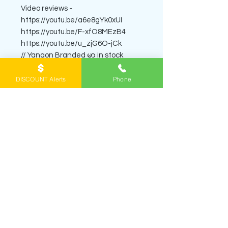
Video reviews -
https://youtu.be/a6e8gYk0xUI
https://youtu.be/F-xfO8MEzB4
https://youtu.be/u_zjG6O-jCk
// Yangon Branded မှာ in stock
ရေမွှေးတွေအများကြီးရှိပြီး ဘယ်လို
ရေမွှေးသုံးရမယ်ကို မသေချာဘူးဆိုရင်
DISCOUNT Alerts
Phone
Yangon Branded Customer Service
Viber 0943065356 ကို message ပို့ပြီး
မေးလို့ရပါတယ်
SHOP PERFUME DECANTS
ရေမွှေးတွေကို
အိမ်အရောက်ပို့စနစ် home
delivery
နဲ့ဖြစ်ဖြစ်၊ Viber မှာ order တင်ပြီး
ရန်
ကုန်အိမ်မှာကိုယ်တိုင်လာယူတာဖြစ်ဖြစ်
မှာယူနိုင်
ပါတယ်။ ဖုံး/Viber
0943065356
ကိုဆက်ပြီး မေး