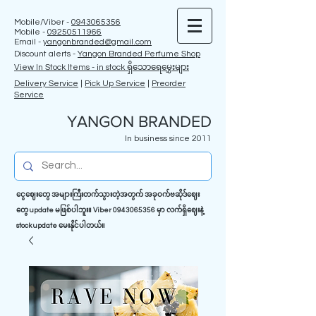
Mobile/Viber -
0943065356
Mobile -
09250511966
Email -
yangonbranded@gmail.com
Discount alerts -
Yangon Branded Perfume Shop
View In Stock Items - in stock ရှိသောရေမွှေးများ
Delivery Service
|
Pick Up Service
|
Preorder
Service
YANGON BRANDED
In business since 2011
ငွေဈေးတွေ အများကြီးတက်သွားတဲ့အတွက် အခုဝက်ဗဆိုဒ်ဈေး
တွေ update မဖြစ်ပါဘူး။ Viber
0943065356
မှာ လက်ရှိဈေးနဲ့
stock update မေးနိုင်ပါတယ်။