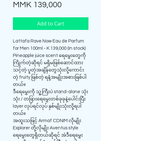
Price
MMK 139,000
Add to Cart
Lattafa Rave Now Eau de Parfum
for Men 100ml - K 139,000 (In stock)
Pineapple juice scent ရေမွှေးတွေကို
ကြိုက်တဲ့ဆိုရင် မရှိမဖြစ်ဆောင်ထား
သင့်တဲ့ ပူတဲ့အချိန်တွေသုံးလို့ကောင်း
တဲ့ fruity ဖြစ်တဲ့ ရနံ့အမျိုးအစားဖြစ်ပါ
တယ်။
ဒီရေမွှေးကို သူ့ကြီးပဲ stand-alone သုံး
သုံး / တခြားရေမွှေးတစ်ခုခုနဲ့ပေါင်းပြီး
layer လုပ်ရင်လုပ် နှစ်မျိုးသုံးလို့ရပါ
တယ်။
အထူးသဖြင့် Armaf CDNIM လိုမျိုး
Explorer တို့လိုမျိုး Aventus style
ရေမွှေးတွေရှိတယ်ဆိုရင် အဲဒီရေမွှေး