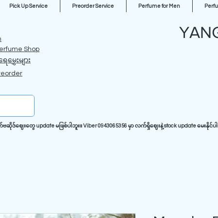
Pick Up Service
Preorder Service
Perfume for Men
Perf
YAN
m
erfume Shop
ရေမွှေးများ
reorder
ုဒ်ဈေးတွေ update မဖြစ်ပါဘူး။ Viber 0943065356 မှာ လက်ရှိဈေးနဲ့ stock update မေးနိုင်