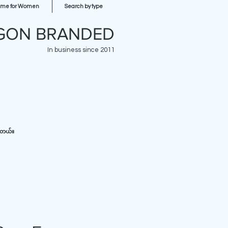
ume for Women
Search by type
GON BRANDED
In business since 2011
ပါတယ်။