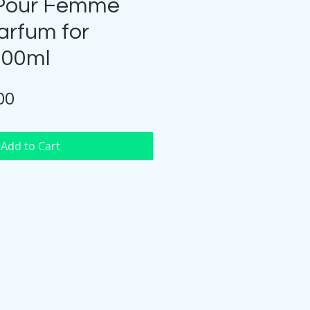
 Pour Femme
arfum for
00ml
Price
00
Add to Cart