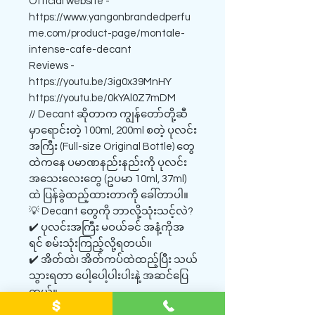
Official website -
https://www.yangonbrandedperfu
me.com/product-page/montale-
intense-cafe-decant
Reviews -
https://youtu.be/3ig0x39MnHY
https://youtu.be/0kYAl0Z7mDM
// Decant ဆိုတာက ကျွန်တော်တို့ဆီ
မှာရောင်းတဲ့ 100ml, 200ml စတဲ့ ပုလင်း
အကြီး (Full-size Original Bottle) တွေ
ထဲကနေ ပမာဏနည်းနည်းကို ပုလင်း
အသေးလေးတွေ (ဥပမာ 10ml, 37ml)
ထဲ ပြန်ခွဲထည့်ထားတာကို ခေါ်တာပါ။
💡 Decant တွေကို ဘာလို့သုံးသင့်လဲ?
✔️ ပုလင်းအကြီး မဝယ်ခင် အနံ့ကိုအ
ရင် စမ်းသုံးကြည့်လို့ရတယ်။
✔️ အိတ်ထဲ၊ အိတ်ကပ်ထဲထည့်ပြီး သယ်
သွားရတာ ပေါ့ပေါ့ပါးပါးနဲ့ အဆင်ပြေ
တယ်။
✔️ ဈေးကြီးတဲ့ရေမွှေးတွေကို ဈေး