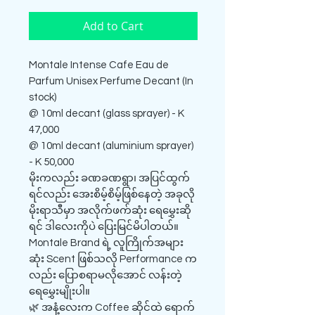
Add to Cart
Montale Intense Cafe Eau de
Parfum Unisex Perfume Decant (In
stock)
@ 10ml decant (glass sprayer) - K
47,000
@ 10ml decant (aluminium sprayer)
- K 50,000
​မိုးကလည်း ခဏခဏရွာ၊ အပြင်ထွက်
ရင်လည်း အေးစိမ့်စိမ့်ဖြစ်နေတဲ့ အခုလို
မိုးရာသီမှာ အလိုက်ဖက်ဆုံး ရေမွှေးဆို
ရင် ဒါလေးကိုပဲ ပြေးမြင်မိပါတယ်။
Montale Brand ရဲ့ လူကြိုက်အများ
ဆုံး Scent ဖြစ်သလို Performance က
လည်း ပြောစရာမလိုအောင် လန်းတဲ့
ရေမွှေးမျိုးပါ။
🌿 ​အနံ့လေးက Coffee ဆိုင်ထဲ ရောက်