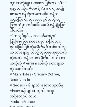
သွားသလိုမျိုး Creamy ဖြစ်တဲ့ Coffee
ရနံ့လေးကိုမှ Rose နဲ့ Vanilla ရဲ့ အချို
လေးက ဝန်းရံထားတာပါ။ အနံ့က
တည်ငြိမ်ပြီး ဆွဲဆောင်မှုရှိသလို လူ
ကြားထဲမှာ ထင်ပေါ်စေမယ့် ရနံ့မျိုးဖြစ်
ပါတယ်။
✅ ​အလုပ်ခွင် Aircon ခန်းထဲမှာပဲ
ဖြစ်ဖြစ်၊ မိုးအေးအေးမှာ အပြင်သွား
ရင်းပဲဖြစ်ဖြစ် သုံးလိုက်ရင် တစ်ဖက်လူ
က ဘာရေမွှေးလဲလို့ လှမ်းမေးရလောက်
တဲ့အထိ အနံ့လေးက မိုက်ပါတယ်။ တ
ကယ့်ကို Premium ဆန်တဲ့ ခံစားချက်
ကို ပေးပါတယ်။
​// Main Notes - Creamy Coffee,
Rose, Vanilla
// Season - မိုးရာသီ၊ ဆောင်းရာသီနဲ့
Aircon ခန်းများအတွက် အထူး
သင့်လျော်ပါတယ်
Made in France