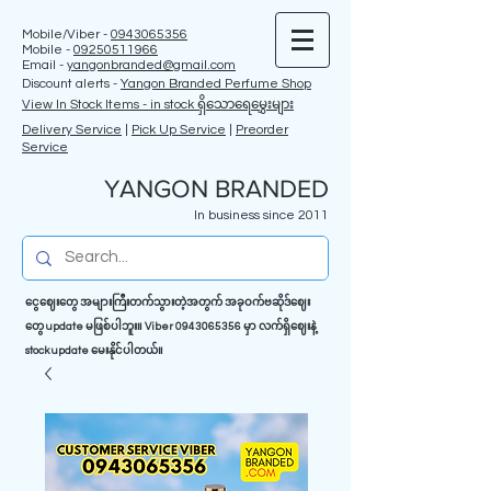
Mobile/Viber -
0943065356
Mobile -
09250511966
Email -
yangonbranded@gmail.com
Discount alerts -
Yangon Branded Perfume Shop
View In Stock Items - in stock ရှိသောရေမွှေးများ
Delivery Service
|
Pick Up Service
|
Preorder
Service
YANGON BRANDED
In business since 2011
ငွေဈေးတွေ အများကြီးတက်သွားတဲ့အတွက် အခုဝက်ဗဆိုဒ်ဈေး
တွေ update မဖြစ်ပါဘူး။ Viber
0943065356
မှာ လက်ရှိဈေးနဲ့
stock update မေးနိုင်ပါတယ်။