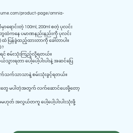
fume.com/product-page/omnia-
မှာရောင်းတဲ့ 100ml, 200ml စတဲ့ ပုလင်း
e) တွေထဲကနေ ပမာဏနည်းနည်းကို ပုလင်း
ထဲ ပြန်ခွဲထည့်ထားတာကို ခေါ်တာပါ။
ဲ?
ရင် စမ်းသုံးကြည့်လို့ရတယ်။
ယ်သွားရတာ ပေါ့ပေါ့ပါးပါးနဲ့ အဆင်ပြေ
သက်သက်သာသာနဲ့ စမ်းသုံးခွင့်ရတယ်။
လေးတွေ မပါတဲ့အတွက် လက်ဆောင်ပေးဖို့တော့
 ဒါမှမဟုတ် အလွယ်တကူ ပေါ့ပေါ့ပါးပါးသုံးဖို့