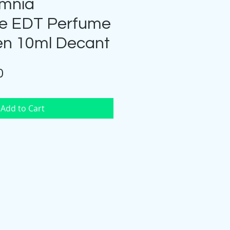
Omnia
ine EDT Perfume
n 10ml Decant
Price
0
Add to Cart