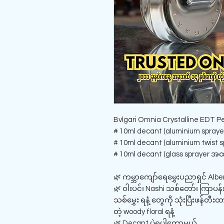
Bvlgari Omnia Crystalline EDT 
# 10ml decant (aluminium sprayer
# 10ml decant (aluminium twist sp
# 10ml decant (glass sprayer အထူ
🌿 ကမ္ဘာကျော်ရေမွှေးပညာရှင် Albe
🌿 ဝါးပင်၊ Nashi သစ်တော်၊ ကြာပန်းပ
သစ်မွှေး ရနံ့ တွေကို သုံးပြီးဖန်
တဲ့ woody floral ရနံ့
🌿 Decant ပဲရပါတော့မယ်