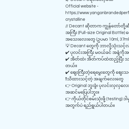
Official website -
https://www.yangonbrandedper
crystalline
// Decant ဆိုတာက ကျွန်တော်တို့ဆီ
အကြီး (Full-size Original Bottl
အသေးလေးတွေ (ဥပမာ 10ml, 37ml) 
💡 Decant တွေကို ဘာလို့သုံးသင့်လ
✔️ ပုလင်းအကြီး မဝယ်ခင် အနံ့ကိုအ
✔️ အိတ်ထဲ၊ အိတ်ကပ်ထဲထည့်ပြီး သ
တယ်။
✔️ ဈေးကြီးတဲ့ရေမွှေးတွေကို ဈေး
❗သိထားသင့်တဲ့ အချက်လေးတွေ
👉 Original ဘူးခွံ၊ ပုလင်းလှလှ
အဆင်မပြေပါဘူး။
👉 ကိုယ်တိုင်စမ်းသုံးဖို့ (testing)
အတွက်ပဲ ရည်ရွယ်ပါတယ်။