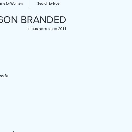
ume for Women
Search by type
GON BRANDED
In business since 2011
ပါတယ်။