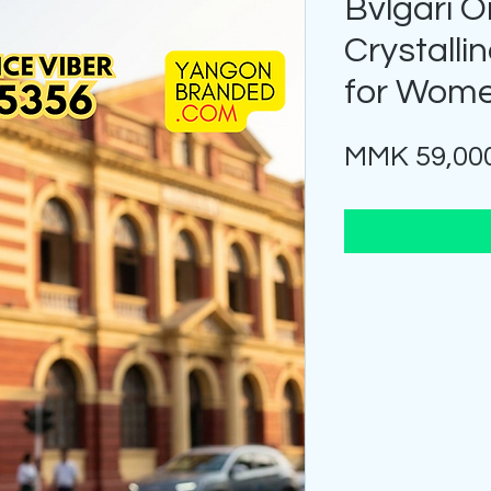
Bvlgari 
Crystall
for Wome
MMK 59,00