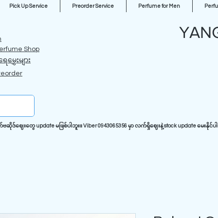
Pick Up Service
Preorder Service
Perfume for Men
Perf
YAN
m
erfume Shop
ရေမွှေးများ
reorder
ုဒ်ဈေးတွေ update မဖြစ်ပါဘူး။ Viber 0943065356 မှာ လက်ရှိဈေးနဲ့ stock update မေးနိုင်