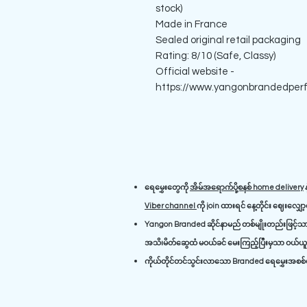
stock)
Made in France
Sealed original retail packaging
Rating: 8/10 (Safe, Classy)
Official website -
https://www.yangonbrandedper
ရေမွှေးတွေကို
အိမ်အရောက်ပို့စနစ် home delivery
န
Viber channel
ကို join ထားရင် နေ့တိုင်း ဈေးလျှေ
Yangon Branded ဆိုင်နာမည် တစ်မျိုးတည်းဖြင့်သာ 
အသိ၊မိတ်ဆွေထံ မဝယ်ခင် မေးကြည့်ပြီးမှသာ ဝယ်ယူရ
ကိုယ်တိုင်တင်သွင်းလာသော Branded ရေမွှေးအစစ်မျ