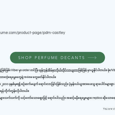
fume.com/product-page/pdm-castley
SHOP PERFUME DECANTS
ဲ့ဖြစ်ဖြစ်၊ Viber မှာ order တင်ပြီး
ရန်ကုန်အိမ်မှာကိုယ်တိုင်လာယူတာဖြစ်ဖြစ်
မှာယူနိုင်ပါတယ်။ ဖုံး/V
ာ့ထားတဲ့ရေမွှေးတွေနဲ့ review တွေဖတ်နိုင်ပါတယ်။
၂၀၁၁ ခုနှစ်မှစ၍ စဉ်ဆက်မပျက် ရောင်းလာခြင်းဖြစ်သည်။ ပုံမှန်ဝယ်ယူအားပေးသူ ရာပေါင်းများစွာ ရှ
န် တိုက်တွန်းလိုပါတယ်။
ားသက်သက်ကို သင့်တော်သောဈေးဖြင့် ရောင်းပါသည်။ အဆင့်မမှီရေမွှေးများ၊ replica ဆိုသောရေမွ
You are v