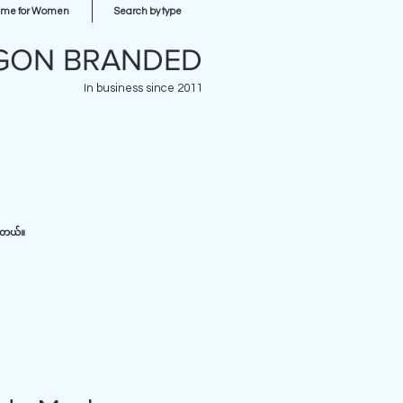
ume for Women
Search by type
GON BRANDED
In business since 2011
ပါတယ်။