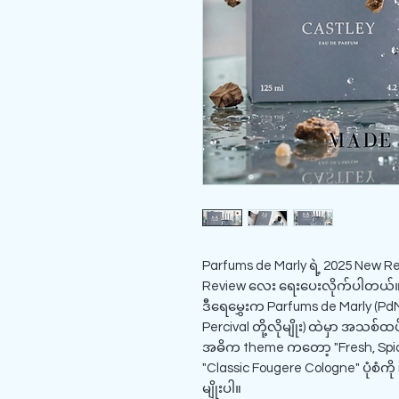
Parfums de Marly ရဲ့ 2025 New R
Review လေး ရေးပေးလိုက်ပါတယ်
ဒီရေမွှေးက Parfums de Marly (PdM)
Percival တို့လိုမျိုး) ထဲမှာ အသစ
အဓိက theme ကတော့ "Fresh, Spicy
"Classic Fougere Cologne" ပုံစံက
မျိုးပါ။