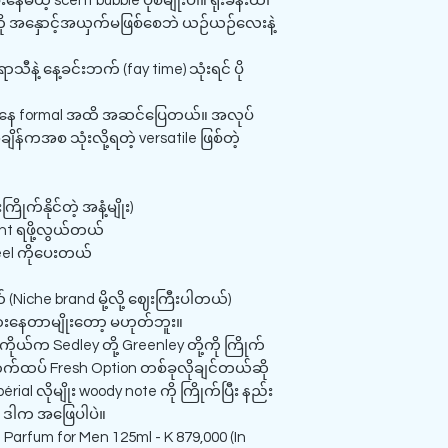
မယ့် scent bubble ပုံစံမျိုးပါ။ ရုံးခန်းထဲ၊
းကို အနှောင့်အယှက်မဖြစ်စေဘဲ ယဉ်ယဉ်လေးနဲ့
့ရာသီနဲ့ နေ့ခင်းဘက် (fay time) သုံးရင် ပို
l ကနေ formal အထိ အဆင်ပြေတယ်။ အလုပ်
ိန်ကအစ သုံးလို့ရတဲ့ versatile ဖြစ်တဲ့
ိုက်နိုင်တဲ့ အနံ့မျိုး)
ent ရဖို့လွယ်တယ်
 feel ကိုပေးတယ်
 (Niche brand မို့လို့ ဈေးကြီးပါတယ်)
ြားနေတာမျိုးတော့ မဟုတ်ဘူး။
ုယ်က Sedley တို့ Greenley တို့ကို ကြိုက်
ောက်ထပ် Fresh Option တစ်ခုလိုချင်တယ်ဆို
ial လိုမျိုး woody note ကို ကြိုက်ပြီး နည်း
ရင် ဒါက အဖြေပါပဲ။
Parfum for Men 125ml - K 879,000 (In