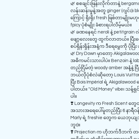
🌿 စစချင်းဖြန်းလိုက်တာနဲ့ bergamo
လန်းဆန်းမှုနဲ့အတူ ginger (ဂျင်း)
ကြောင့် ရိုးရိုး fresh ဖြစ်တာမျိုးမဟ
fpicy ပုံစံမျိုး ခံစားရပါလိမ့်မယ်။
🌿 ခဏနေရင် neroli နဲ့ petitgrain လိုမျ
ဖျော့လေးတွေ ထွက်လာတယ်။ ပြီးတော
စပ်ရှိန်းရှိန်းအနံ့က ဒီရေမွှေးကို ပို
🌿 Dry Down မှာတော့ Akigalawood လို
အဓိကမင်းသားပါပဲ။ Benzoin နဲ့ labd
တည်ငြိမ်တဲ့ woody amber အနံ့နဲ့ 
ဘယ်လိုပုံစံလဲဆိုတော့ Louis Vuitton
ပြီး Bois Impérial ရဲ့ Akigalawood အ
ပါတယ်။ "Old Money" vibe၊ သန့်ရှင်
ပါ။
❣️ Longevity က Fresh Scent တွေထဲ
အသားအရေပေါ်မူတည်ပြီး 6 နာရီဝန
Marly ရဲ့ freshie တွေက ယေဘုယျအ
ဘူး)။
❣️ Projection က ဟိုဘက်ဒီဘက် တရပ