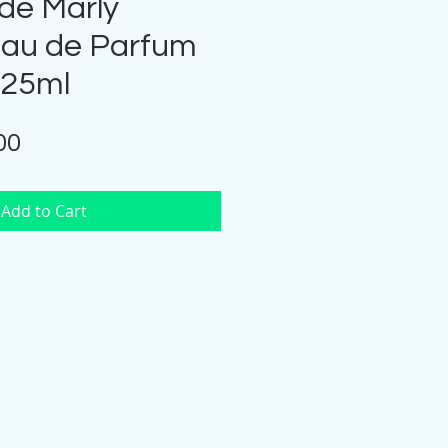
de Marly
Eau de Parfum
125ml
Price
00
Add to Cart