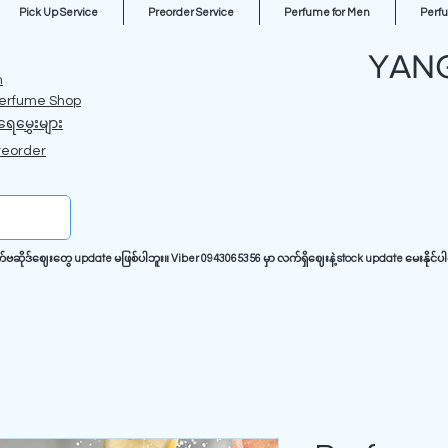
Pick Up Service
Preorder Service
Perfume for Men
Perf
YAN
m
erfume Shop
ရေမွှေးများ
reorder
ုဒ်ဈေးတွေ update မဖြစ်ပါဘူး။ Viber 0943065356 မှာ လက်ရှိဈေးနဲ့ stock update မေးနိုင်