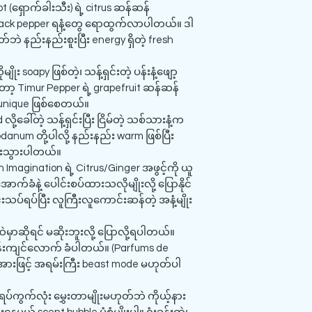
t (ရှောက်ခါးသီး) ရဲ့ citrus ဆန်ဆန်
၊ black pepper ရနံ့တွေ ရောထွက်လာပါတယ်။ ဒါ
ုတ်ဘဲ နည်းနည်းစူးပြီး energy ရှိတဲ့ fresh
ိုး soapy ဖြစ်တဲ့၊ သန့်ရှင်းတဲ့ ပန်းနံ့ဖျော့
့ Timur Pepper ရဲ့ grapefruit ဆန်ဆန်
ပြီး unique ဖြစ်စေတယ်။
့ခေါ်တဲ့ သန့်ရှင်းပြီး ငြိမ်တဲ့ သစ်သားနံ့က
anum တို့ပါလို့ နည်းနည်း warm ဖြစ်ပြီး
ပြီးသွားပါတယ်။
 Imagination ရဲ့ Citrus/Ginger အဖွင့်ကို ယူ
ောက်ခံနဲ့ ပေါင်းစပ်ထားသလိုမျိုးလို့ ပြောနိုင်
းသပ်ရပ်ပြီး လူကြီးလူကောင်းဆန်တဲ့ အနံ့မျိုး
မှာဆိုရင် မဆိုးဘူးလို့ ပြောလို့ရပါတယ်။
်းကျင်လောက် ခံပါတယ်။ (Parfums de
ားဖြင့် အရမ်းကြီး beast mode မဟုတ်ပါ
်ကွက်လုံး မွှေးတာမျိုးမဟုတ်ဘဲ ကိုယ့်နား