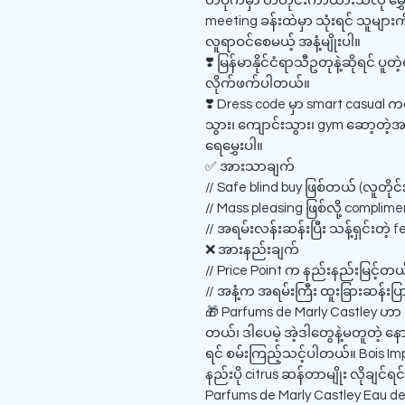
တဝိုက်မှာ တံတိုင်းကာထားသလို မွှေးနေ
meeting ခန်းထဲမှာ သုံးရင် သူမျာ
လူရာဝင်စေမယ့် အနံ့မျိုးပါ။
❣️ မြန်မာနိုင်ငံရာသီဥတုနဲ့ဆိုရင် ပူတဲ
လိုက်ဖက်ပါတယ်။
❣️ Dress code မှာ smart casua
သွား၊ ကျောင်းသွား၊ gym ဆော့တဲ့အချ
ရေမွှေးပါ။
✅ အားသာချက်
// Safe blind buy ဖြစ်တယ် (လူတိုင်းကြ
// Mass pleasing ဖြစ်လို့ complim
// အရမ်းလန်းဆန်းပြီး သန့်ရှင်းတဲ့
❌ အားနည်းချက်
// Price Point က နည်းနည်းမြင့်တယ်
// အနံ့က အရမ်းကြီး ထူးခြားဆန်းပ
🎁 Parfums de Marly Castley ဟာ ကိ
တယ်၊ ဒါပေမဲ့ အဲ့ဒါတွေနဲ့မတူတဲ့ န
ရင် စမ်းကြည့်သင့်ပါတယ်။ Bois Impér
နည်းပို citrus ဆန်တာမျိုး လိုချင်
Parfums de Marly Castley Eau de 