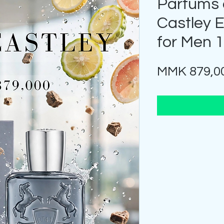
Parfums 
Castley 
for Men 
MMK 879,0