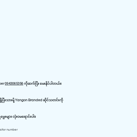
iber
0943065356
ကိုဆက်ပြီး မေးနိုင်ပါတယ်။
ိပြီးသားမို့ Yangon Branded ဆိုင်သတင်းကို
ှေးများ လုံးဝမရောင်းပါ။
isitor number