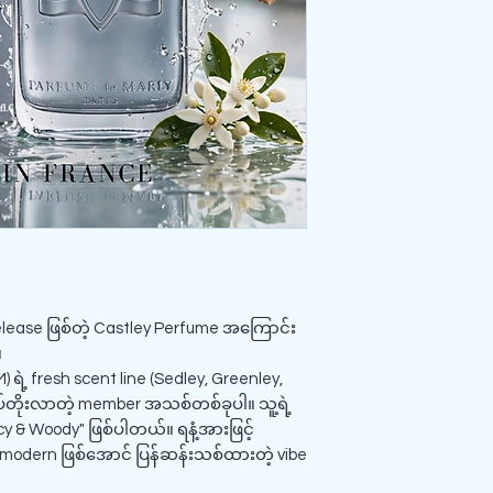
elease ဖြစ်တဲ့ Castley Perfume အကြောင်း
။
 ရဲ့ fresh scent line (Sedley, Greenley,
်ထပ်တိုးလာတဲ့ member အသစ်တစ်ခုပါ။ သူ့ရဲ့
 & Woody" ဖြစ်ပါတယ်။ ရနံ့အားဖြင့်
ို modern ဖြစ်အောင် ပြန်ဆန်းသစ်ထားတဲ့ vibe