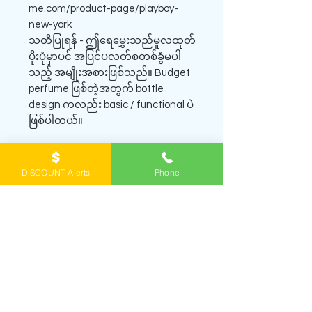
me.com/product-page/playboy-
new-york
သတိပြုရန် - ဤရေမွှေးသည်မူလထုတ်
ပိုးပုံမှာပင် အပြင်ပလတ်စတစ်ခွံမပါ
သည့် အမျိုးအစားဖြစ်သည်။ Budget
perfume ဖြစ်တဲ့အတွက် bottle
design ကလည်း basic / functional ပဲ
ဖြစ်ပါတယ်။
DISCOUNT Alerts
Phone
SHOP PERFUME DECANTS
ရေမွှေးတွေကို
အိမ်အရောက်ပို့စနစ် home
delivery
နဲ့ဖြစ်ဖြစ်၊ Viber မှာ order တင်ပြီး
ရန်
ကုန်အိမ်မှာကိုယ်တိုင်လာယူတာဖြစ်ဖြစ်
မှာယူနိုင်
ပါတယ်။ ဖုံး/Viber
0943065356
ကိုဆက်ပြီး မေး
နိုင်ပါတယ်။
Viber channel
ကို join ထားရင် နေ့
တိုင်း ဈေးလျှော့ထားတဲ့ရေမွှေးတွေနဲ့ review တွေ