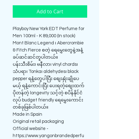
Add to Cart
Playboy New York EDT Perfume for
Men 100ml - K 89,000 (In stock)
Mont Blanc Legend ၊ Abercrombie
& Fitch Fierce စတဲ့ ရေမွှေးတွေနဲ့အနံ့
ခပ်ဆင်ဆင်တူပါတယ်။
ပန်းသီးစိမ်း၊ ဗနီလာ၊ vinyl chords၊
သံပရာ၊ Tonka၊ aldehydes၊ black
pepper ရနံ့တွေပါပြီး စျေးနှုံးချိုပေ
မယ့် ရနံ့ကောင်းပြီး ပေးရတဲ့စျေးထက်
ပိုတန်တဲ့ longevity သင့်တဲ့ စပိန်နိုင်ငံ
လုပ် budget friendly ရေမွှေးကောင်း
တစ်ခုဖြစ်ပါတယ်။
Made in Spain
Original retail packaging
Official website -
https://www.yangonbrandedperfu