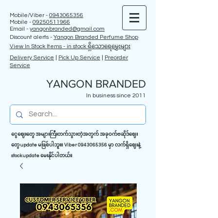
Mobile/Viber -
0943065356
Mobile -
09250511966
Email -
yangonbranded@gmail.com
Discount alerts -
Yangon Branded Perfume Shop
View In Stock Items - in stock ရှိသောရေမွှေးများ
Delivery Service
|
Pick Up Service
|
Preorder
Service
YANGON BRANDED
In business since 2011
ငွေဈေးတွေ အများကြီးတက်သွားတဲ့အတွက် အခုဝက်ဗဆိုဒ်ဈေး
တွေ update မဖြစ်ပါဘူး။ Viber
0943065356
မှာ လက်ရှိဈေးနဲ့
stock update မေးနိုင်ပါတယ်။