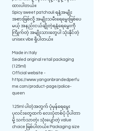
ထားပါတယ်။
Spicy sweet patchouli ရနံ့အမျိုး
အစားဖြစ်လို့ အမျိုးသမီးရေမွှေးဖြစ်ပေ
မယ့် အနည်းငယ်ချိုတဲ့ရနံ့ရေမွှေးကို
ကြိုက်တဲ့ အမျိုးသားတွေပါ သုံးနိုင်တဲ့
unisex vibe ရှိပါတယ်။
Made in Italy
Sealed original retail packaging
(125ml)
Official website -
https://www.yangonbrandedperfu
me.com/product-page/police-
queen
125ml ပါတဲ့အတွက် ပုံမှန်ရေမွှေး
ပုလင်းတွေထက် လေးပုံတစ်ပုံ ပိုပါတာ
မို့ သက်သာတဲ့၊ သုံးပျော်တဲ့ value
choice ဖြစ်ပါတယ်။ Packaging size