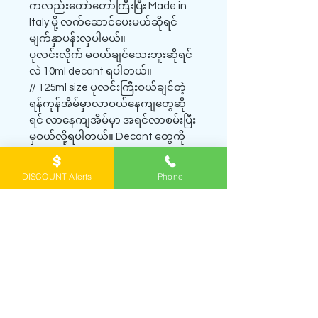
ကလည်းတော်တော်ကြီးပြီး Made in
Italy မို့ လက်ဆောင်ပေးမယ်ဆိုရင်
မျက်နှာပန်းလှပါမယ်။
ပုလင်းလိုက် မဝယ်ချင်သေးဘူးဆိုရင်
လဲ 10ml decant ရပါတယ်။
// 125ml size ပုလင်းကြီးဝယ်ချင်တဲ့
ရန်ကုန်အိမ်မှာလာဝယ်နေကျတွေဆို
ရင် လာနေကျအိမ်မှာ အရင်လာစမ်းပြီး
မှဝယ်လို့ရပါတယ်။ Decant တွေကို
တော့ Royal Express delivery Prepaid
Service နဲ့ပဲရောင်းပါတယ်။
DISCOUNT Alerts
Phone
အခြား Police (Made in Italy) ရေမွှေး
များကို
https://www.yangonbrandedperfu
me.com/police-italy မှာကြည့်နိုင်ပါ
တယ်
SHOP PERFUME DECANTS