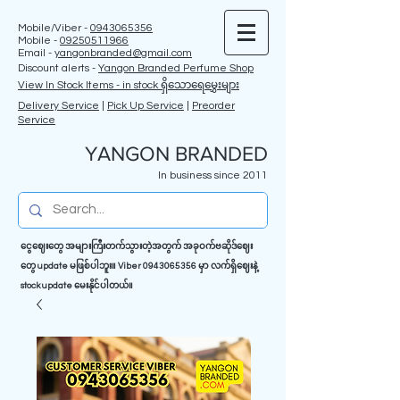
Mobile/Viber -
0943065356
Mobile -
09250511966
Email -
yangonbranded@gmail.com
Discount alerts -
Yangon Branded Perfume Shop
View In Stock Items - in stock ရှိသောရေမွှေးများ
Delivery Service
|
Pick Up Service
|
Preorder
Service
YANGON BRANDED
In business since 2011
ငွေဈေးတွေ အများကြီးတက်သွားတဲ့အတွက် အခုဝက်ဗဆိုဒ်ဈေး
တွေ update မဖြစ်ပါဘူး။ Viber
0943065356
မှာ လက်ရှိဈေးနဲ့
stock update မေးနိုင်ပါတယ်။