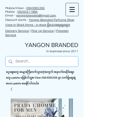
Mobile/Viber -
0943065356
Mobile -
09250511966
Email -
yangonbranded@gmail.com
Discount alerts -
Yangon Branded Perfume Shop
View In Stock Items - in stock ရှိသောရေမွှေးများ
Delivery Service
|
Pick Up Service
|
Preorder
Service
YANGON BRANDED
In business since 2011
ငွေဈေးတွေ အများကြီးတက်သွားတဲ့အတွက် အခုဝက်ဗဆိုဒ်ဈေး
တွေ update မဖြစ်ပါဘူး။ Viber
0943065356
မှာ လက်ရှိဈေးနဲ့
stock update မေးနိုင်ပါတယ်။