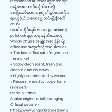
recommend ပေးသလို ဆွတ်ထားရင်
အနံ့လေးကောင်းလိုက်တာလို့
အမျိုးသမီးအများစုရဲ့ ချီးမွမ်းတာကို ခံ
ရမယ့် ပြင်သစ်ရေမွှေးတစ်မျိုးဖြစ်ပါ
တယ်။
ပယင်း၊ အိုင်းရစ်၊ neroli၊ geranium နဲ့
patchouli ရနံ့တွေနဲ့ ဖန်တီးထားတဲ့
Woody Chypre အမျိုးအစားဖြစ်ပြီး
office use အတွက်သုံးသင့်ပါတယ်။
# The best office safe fragrance in
the market
# Soapy clean scent, fresh and
clean in a luxurious way
# Highly complimented by women
# Recommended by top perfume
reviewers
Made in France
Sealed original retail packaging
Official website -
https://www.yangonbrandedperfu