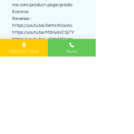
me.com/product-page/prada-
lhomme
Reveiws -
https://youtu.be/0eYcrAhocAc
https://youtu.be/M2HysVCSjTY
https://youtu.be/_CYir42CHas
100ml size ပုလင်းကြီးကို ရန်ကုန်အိမ်
DISCOUNT Alerts
Phone
မှာ ကိုယ်တိုင်လာ အနံ့စမ်းပြီးမှဝယ်လို့ရ
ပါတယ်။ Decant တွေကိုတော့ Royal
Express Delivery Prepaid Service နဲ့ပဲ
ရောင်းပါတယ်။
SHOP PERFUME DECANTS
ရေမွှေးတွေကို
အိမ်အရောက်ပို့စနစ် home
delivery
နဲ့ဖြစ်ဖြစ်၊ Viber မှာ order တင်ပြီး
ရန်
ကုန်အိမ်မှာကိုယ်တိုင်လာယူတာဖြစ်ဖြစ်
မှာယူနိုင်