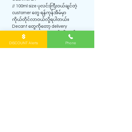
// 100ml size ပုလင်းကြီးဝယ်ချင်တဲ့
customer တွေ ရန်ကုန်အိမ်မှာ
ကိုယ်တိုင်လာဝယ်လို့ရပါတယ်။
Decant တွေကိုတော့ delivery
Prepaid Service နဲ့ပဲရောင်းပါတယ်။
Official website -
DISCOUNT Alerts
Phone
https://www.yangonbrandedperfu
me.com/product-page/rave-now-
white
_စျေးသိပ်မများဘဲနဲ့ ရေမွှေးပုံမှန်သုံး
နေကြသူတွေမဟုတ်ရင်မသိတဲ့ အနံ့
ကောင်း စျေးသင့်တဲ့ ရေမွှေးလေးတွေ
အများကြီးရှိပါတယ်။ ရေမွှေးနဲ့
ပတ်သက်ပြီး အကြံတောင်းချင်တယ်
ဆိုရင် Customer Service Viber
0943065356 ကိုအချိန်မရွေး message
ပို့ပြီးမေးနိုင်ပါတယ်။_