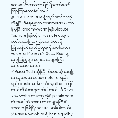
တွေ ပေါင်းထားတာဖြစ်ပြီးတော်တော်
ကြာကြာလေးခံပါတယ်။
🌿 D&G Light Blue နဲ့လည်းဆင်သလို
လိုရှိပြီး ဒီရေမွှေးက cashmeran ပါတာ
မို့ ပိုပြီး creamy/warm ဖြစ်ပါတယ်။
Top note ဖြစ်တဲ့ citrus note တွေက
တော်တော်ကြာကြာလေးခံတာမို့
မြန်မာနိုင်ငံရာသီဥတုနဲ့ကိုက်ပါတယ်။
Value for Money 👉 Gucci Rush နဲ့
ယှဉ်ကြည့်ရင် ဈေးက အများကြီး
သက်သာပါတယ်။
✅ ​Gucci Rush ကိုကြိုက်ပေမယ့် တချို့
က သူ့မှာရတဲ့ peach note က နည်း
နည်း plastic ဆန်တယ်၊ synthetic ဖြစ်
တယ်လို့ ခံစားရတတ်ပါတယ်။ ဒီ Rave
Now White ကတော့ အဲ့ဒီ plastic note
လုံးဝမပါဘဲ scent က အများကြီးပို
smooth ဖြစ်ပြီး natural ဆန်ပါတယ်။
✅ ​Rave Now White ရဲ့ bottle quality