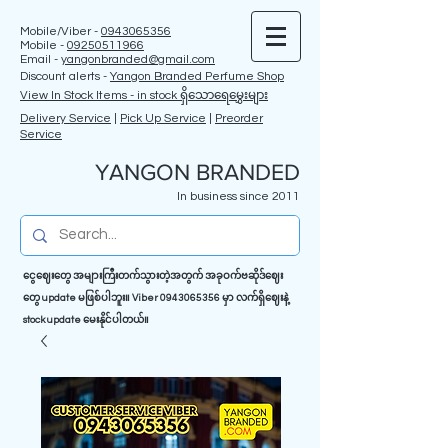
Mobile/Viber -
0943065356
Mobile -
09250511966
Email -
yangonbranded@gmail.com
Discount alerts -
Yangon Branded Perfume Shop
View In Stock Items - in stock ရှိသောရေမွှေးများ
Delivery Service
|
Pick Up Service
|
Preorder
Service
YANGON BRANDED
In business since 2011
ငွေဈေးတွေ အများကြီးတက်သွားတဲ့အတွက် အခုဝက်ဗဆိုဒ်ဈေး
တွေ update မဖြစ်ပါဘူး။ Viber
0943065356
မှာ လက်ရှိဈေးနဲ့
stock update မေးနိုင်ပါတယ်။