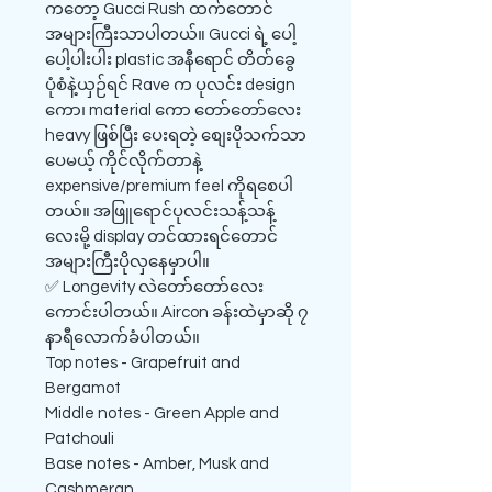
ကတော့ Gucci Rush ထက်တောင်
အများကြီးသာပါတယ်။ Gucci ရဲ့ ပေါ့
ပေါ့ပါးပါး plastic အနီရောင် တိတ်ခွေ
ပုံစံနဲ့ယှဉ်ရင် Rave က ပုလင်း design
ကော၊ material ကော တော်တော်လေး
heavy ဖြစ်ပြီး ပေးရတဲ့ စျေးပိုသက်သာ
ပေမယ့် ကိုင်လိုက်တာနဲ့
expensive/premium feel ကိုရစေပါ
တယ်။ အဖြူရောင်ပုလင်းသန့်သန့်
လေးမို့ display တင်ထားရင်တောင်
အများကြီးပိုလှနေမှာပါ။
✅ Longevity လဲတော်တော်လေး
ကောင်းပါတယ်။ Aircon ခန်းထဲမှာဆို ၇
နာရီလောက်ခံပါတယ်။
Top notes - Grapefruit and
Bergamot
Middle notes - Green Apple and
Patchouli
Base notes - Amber, Musk and
Cashmeran