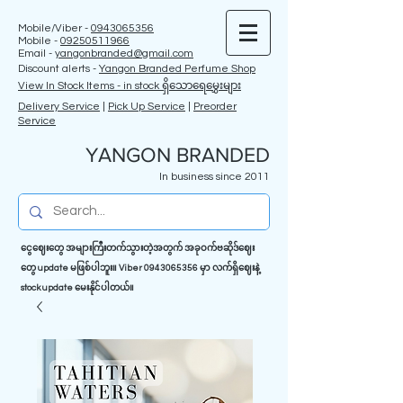
Mobile/Viber -
0943065356
Mobile -
09250511966
Email -
yangonbranded@gmail.com
Discount alerts -
Yangon Branded Perfume Shop
View In Stock Items - in stock ရှိသောရေမွှေးများ
Delivery Service
|
Pick Up Service
|
Preorder
Service
YANGON BRANDED
In business since 2011
ငွေဈေးတွေ အများကြီးတက်သွားတဲ့အတွက် အခုဝက်ဗဆိုဒ်ဈေး
တွေ update မဖြစ်ပါဘူး။ Viber
0943065356
မှာ လက်ရှိဈေးနဲ့
stock update မေးနိုင်ပါတယ်။