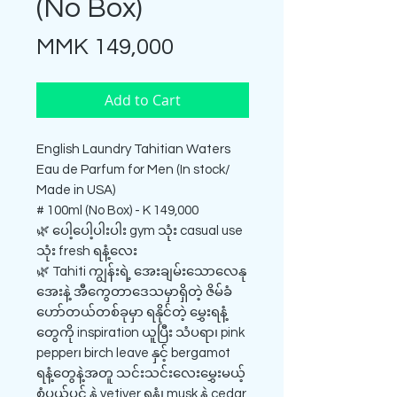
(No Box)
Price
MMK 149,000
Add to Cart
English Laundry Tahitian Waters
Eau de Parfum for Men (In stock/
Made in USA)
# 100ml (No Box) - K 149,000
🌿 ပေါ့ပေါ့ပါးပါး gym သုံး casual use
သုံး fresh ရနံ့လေး
🌿 Tahiti ကျွန်းရဲ့ အေးချမ်းသောလေနု
အေးနဲ့ အီကွေတာဒေသမှာရှိတဲ့ ဇိမ်ခံ
ဟော်တယ်တစ်ခုမှာ ရနိုင်တဲ့ မွှေးရနံ့
တွေကို inspiration ယူပြီး သံပရာ၊ pink
pepper၊ birch leave နှင့် bergamot
ရနံ့တွေနဲ့အတူ သင်းသင်းလေးမွှေးမယ့်
စံပယ်ပွင့် နဲ့ vetiver ရနံ့၊ musk နဲ့ cedar