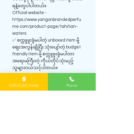
ရနံ့တွေပါပါတယ်။
Official website -
https://www.yangonbrandedperfu
me.com/product-page/tahitian-
waters
✅ စက္ကူဗူးခွံမပါတဲ့ unboxed item မို့
ဈေးအလွန်ချိုပြီး သုံးပျော်တဲ့ budget
friendly item မို့ စက္ကူဗူးခွံမပါတာ
အရေးမကြီးတဲ့ ကိုယ်တိုင်သုံးမည့်
သူများဝယ်သင့်ပါတယ်။
DISCOUNT Alerts
Phone
SHOP PERFUME DECANTS
ရေမွှေးတွေကို
အိမ်အရောက်ပို့စနစ် home
delivery
နဲ့ဖြစ်ဖြစ်၊ Viber မှာ order တင်ပြီး
ရန်
ကုန်အိမ်မှာကိုယ်တိုင်လာယူတာဖြစ်ဖြစ်
မှာယူနိုင်
ပါတယ်။ ဖုံး/Viber
0943065356
ကိုဆက်ပြီး မေး