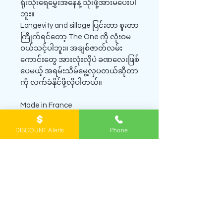
ရုံးသုံးရေမွှေးအနေနဲ့ သုံးဖို့အားမပေးပါ
ဘူး။
Longevity and sillage ပြင်းတာ စူးတာ
ကြိုက်ရင်တော့ The One ကို လုံးဝမ
ဝယ်သင့်ပါဘူး။ အချစ်ဇာတ်လမ်း
ကောင်းတွေ အားလုံးလိုပဲ ခဏလေးဖြစ်
ပေမယ့် အရမ်းသိမ်မွေ့လှပတယ်ဆိုတာ
ကို လက်ခံနိုင်ဖို့လိုပါတယ်။
Made in France
Sealed original retail packaging
Official website -
DISCOUNT Alerts
Phone
https://www.yangonbrandedperfu
me.com/product-page/the-one-
eau-de-parfum-100ml
Video Review -
https://youtu.be/zV8OjDjgTkg