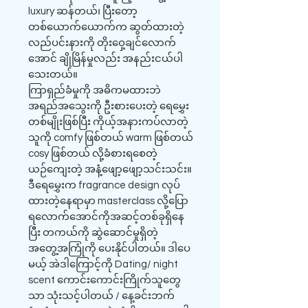
luxury ဆန်တယ်၊ ပြီးတော့
တစ်ယောက်ယောက်က ဆွတ်ထားတဲ့
လည်ပင်းနားကို တိုးဝှေ့ချင်လောက်
အောင် ချိုမြိန်မှုလည်း အနည်းငယ်ပါ
သေးတယ်။
ကြာရှည်ခံမှုကို အဓိကမထားဘဲ
အရည်အသွေးကို ဦးစားပေးတဲ့ ရေမွှေး
တစ်မျိုးဖြစ်ပြီး ကိုယ့်အနားကပ်လာတဲ့
သူကို comfy ဖြစ်တယ် warm ဖြစ်တယ်
cosy ဖြစ်တယ် လို့ခံစားရစေတဲ့
ယဉ်ကျေးတဲ့ အနံ့ဖျော့ဖျော့သင်းသင်း။
ဒီရေမွှေးက fragrance design လုပ်
ထားတဲ့နေရာမှာ masterclass လို့ပြော
ရလောက်အောင်ကိုအဆင့်တစ်ခုရှိနေ
ပြီး တကယ်ကို ဆွဲဆောင်မှုရှိတဲ့
အတွေ့အကြုံကို ပေးနိုင်ပါတယ်။ ဒါပေ
မယ့် အဲဒါကြောင့်ကို Dating/ night
scent ကောင်းကောင်းကြိုက်သူတွေ
သာ သုံးသင့်ပါတယ် / နေ့ခင်းဘက်