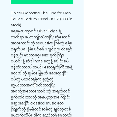
Dolce&Gabbana The One for Men
Eau de Parfum 100ml - K 379,000 (In
stock)
ရေမွှေးပညာရှင် Oliver Polge ရဲ့
လက်ရာ ယောကျ်ားပီသပြီး ဆွဲဆောင်
အားကောင်းတဲ့ seductive ဖြစ်တဲ့ ရနံ့။
ဂရိတ်ဖရု၊ နံနံ၊ ပင်စိမ်း၊ ဂျင်ဂျာ၊ လိမ္မော်
ပန်းပွင့်၊ ဖာလာစေ့၊ ဆေးရွက်ကြီး၊
ပယင်း နဲ့ ဆီဒါ note တွေနဲ့ ပေါင်းစပ်
ဖန်တီးထားပါတယ်။ ဆေးရွက်ကြီးအနံ့
လေးပါတဲ့ ချမ်းမြေ့ဖွယ် နွေးထွေးပြီး
စပ်တဲ့ ပယင်းရနံ့က နုညံ့တဲ့
ဆွယ်တာအင်္ကျီဝတ်ထားပြီး
အရည်အသွေးကောင်းတဲ့ အရက်တစ်
ခွက်ကိုင်ထားတဲ့ အနုပညာအကြောင်း
ဆွေးနွေးပြီး classical music တွေ
ကြိုက်တဲ့ ရိုမန်တစ်ဆန်တဲ့ ချစ်သူတစ်
ယောက်လိုပဲ။ ဒါက နူးညံ့သိမ်မွေ့တယ်၊