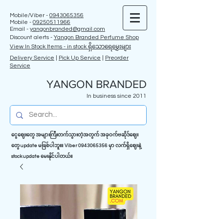
Mobile/Viber -
0943065356
Mobile -
09250511966
Email -
yangonbranded@gmail.com
Discount alerts -
Yangon Branded Perfume Shop
View In Stock Items - in stock ရှိသောရေမွှေးများ
Delivery Service
|
Pick Up Service
|
Preorder
Service
YANGON BRANDED
In business since 2011
ငွေဈေးတွေ အများကြီးတက်သွားတဲ့အတွက် အခုဝက်ဗဆိုဒ်ဈေး
တွေ update မဖြစ်ပါဘူး။ Viber
0943065356
မှာ လက်ရှိဈေးနဲ့
stock update မေးနိုင်ပါတယ်။