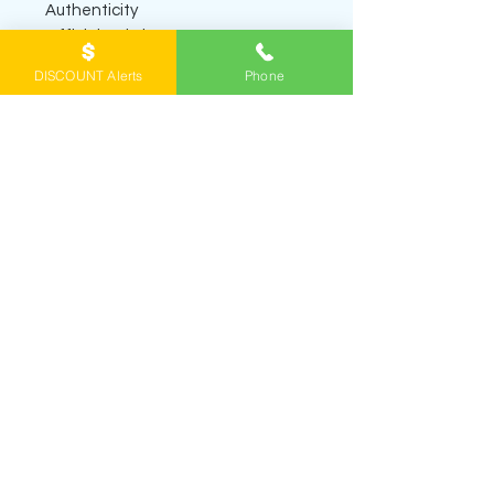
Authenticity
Official website -
https://www.yangonbrandedperfu
DISCOUNT Alerts
Phone
me.com/product-page/ysl-y-eau-
de-parfum
SHOP PERFUME DECANTS
ရေမွှေးတွေကို
အိမ်အရောက်ပို့စနစ် home
delivery
နဲ့ဖြစ်ဖြစ်၊ Viber မှာ order တင်ပြီး
ရန်
ကုန်အိမ်မှာကိုယ်တိုင်လာယူတာဖြစ်ဖြစ်
မှာယူနိုင်
ပါတယ်။ ဖုံး/Viber
0943065356
ကိုဆက်ပြီး မေး
နိုင်ပါတယ်။
Viber channel
ကို join ထားရင် နေ့
တိုင်း ဈေးလျှော့ထားတဲ့ရေမွှေးတွေနဲ့ review တွေ
ဖတ်နိုင်ပါတယ်။
Yangon Branded ဆိုင်နာမည် တစ်မျိုးတည်းဖြင့်