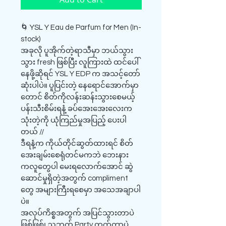
🌀 YSL Y Eau de Parfum for Men (In-
stock)
အခုလို ပူအိုက်တဲ့ရာသီမှာ ဘယ်သွား
သွား fresh ဖြစ်ပြီး လူကြားထဲ ထင်ပေါ်
နေဖို့ဆိုရင် YSL Y EDP က အသင့်တော်
ဆုံးပါပဲ။ ပူပြင်းတဲ့ နေရောင်အောက်မှာ
တောင် စိတ်ကိုလန်းဆန်းသွားစေမယ့်
ပန်းသီးစိမ်းရနံ့ ခပ်အေးအေးလေးက
သုံးတဲ့ကို ယုံကြည်မှုအပြည့် ပေးပါ
တယ် //
ဒီရနံ့က ကိုယ်တိုင်ဆွတ်ထားရင် စိတ်
အေးချမ်းစေရုံတင်မကဘဲ ဘေးနား
ကလူတွေပါ မေးရလောက်အောင် ဆွဲ
ဆောင်မှုရှိတဲ့အတွက် compliment
တွေ အများကြီးရစေမှာ အသေအချာပါ
ပဲ။
အလုပ်ကိစ္စအတွက် အပြင်သွားတာပဲ
ဖြစ်ဖြစ်၊ ညဘက် Party တက်တာပဲ