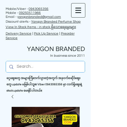
Mobile/Viber -
0943065356
Mobile -
09250511966
Email -
yangonbranded@gmail.com
Discount alerts -
Yangon Branded Perfume Shop
View In Stock Items - in stock ရှိသောရေမွှေးများ
Delivery Service
|
Pick Up Service
|
Preorder
Service
YANGON BRANDED
In business since 2011
ငွေဈေးတွေ အများကြီးတက်သွားတဲ့အတွက် အခုဝက်ဗဆိုဒ်ဈေး
တွေ update မဖြစ်ပါဘူး။ Viber
0943065356
မှာ လက်ရှိဈေးနဲ့
stock update မေးနိုင်ပါတယ်။