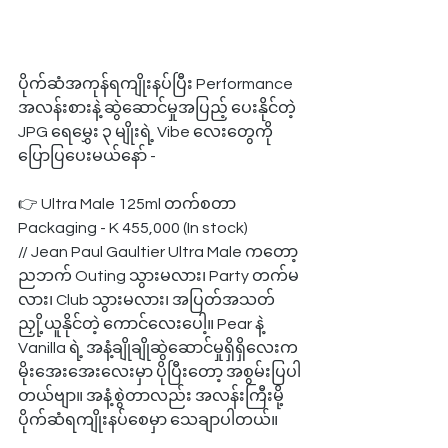
ပိုက်ဆံအကုန်ရကျိုးနပ်ပြီး Performance 
အလန်းစားနဲ့ ဆွဲဆောင်မှုအပြည့် ပေးနိုင်တဲ့ 
JPG ရေမွှေး ၃ မျိုးရဲ့ Vibe လေးတွေကို 
ပြောပြပေးမယ်နော် -
👉 Ultra Male 125ml တက်စတာ 
Packaging - K 455,000 (In stock)
// Jean Paul Gaultier Ultra Male ကတော့ 
ညဘက် Outing သွားမလား၊ Party တက်မ
လား၊ Club သွားမလား၊ အပြတ်အသတ် 
ညှို့ယူနိုင်တဲ့ ကောင်လေးပေါ့။ Pear နဲ့ 
Vanilla ရဲ့ အနံ့ချိုချိုဆွဲဆောင်မှုရှိရှိလေးက 
မိုးအေးအေးလေးမှာ ပိုပြီးတော့ အစွမ်းပြပါ
တယ်ဗျာ။ အနံ့စွဲတာလည်း အလန်းကြီးမို့ 
ပိုက်ဆံရကျိုးနပ်စေမှာ သေချာပါတယ်။