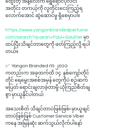
ထွေးတဲ့ အနံ့လေးက ရွှေရောင်ပုလင်း
အတိုင်း တကယ့်ကို လူတိုင်းငေးကြည့်ရ
လောက်အောင် ဆွဲဆောင်မှု ရှိစေမှာပါ။
https://www.yangonbrandedperfume.
com/search?q=jean+Paul+Gaultier
 မှာ 
ထပ်ပြီးသိချင်တာတွေကို ဖတ်ကြည့်လို့ ရပါ
တယ်။
✅  Yangon Branded က ၂၀၁၁ 
ကတည်းက အခုထက်ထိ ၁၄  နှစ်ကျော်တိုင်
တိုင် ရေမွှေးအစစ်အမှန် တွေကိုပဲ စဉ်ဆက်
မပြတ် ရောင်းချလာခဲ့တာမို့ ယုံကြည်စိတ်ချ
စွာ မှာယူနိုင်ပါတယ်
အသေးစိတ် သိချင်တာပဲဖြစ်ဖြစ်၊ မှာယူချင်
တာပဲဖြစ်ဖြစ် Customer Service Viber 
ကနေ အမြန်ဆုံး ဆက်သွယ်လိုက်ပါနော် 