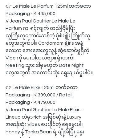
👉 Le Male Le Parfum 125ml တက်စတာ 
Packaging - K 445,000
// Jean Paul Gaultier Le Male Le 
Parfum က  ရင့်ကျက် တည်ငြိမ်ပြီး 
လူကြီးလူကောင်းဆန်တဲ့ ပုံစံမျိုး ကြိုက်သူ
တွေအတွက်ပါ။ Cardamom နဲ့ Iris အနံ့
လေးက အေးအေးလူလူနဲ့ ဆွဲဆောင်မှုရှိတဲ့ 
Vibe ကို ပေးပါတယ်ဗျာ။ ရုံးတက်၊ 
Meeting သွား ဒါမှမဟုတ် Date Night 
တွေအတွက် အကောင်းဆုံး ရွေးချယ်မှုပါပဲ။
👉 Le Male Elixir 125ml တက်စတာ 
Packaging - K 399,000 / Retail 
Packaging - K 479,000
// Jean Paul Gaultier Le Male Elixir - 
Lineup ထဲမှာ rich အဖြစ်ဆုံးနဲ့ Luxury 
အဆန်ဆုံး Vibes ပေးနိုင်တဲ့ ရေမွှေးပါ။ 
Honey နဲ့ Tonka Bean ရဲ့ ချိုအိပြီး နွေး