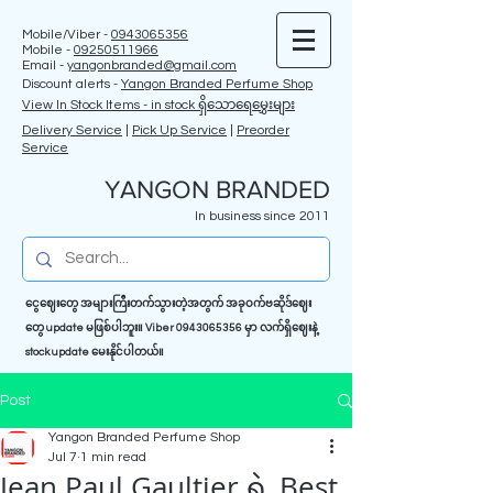
Mobile/Viber -
0943065356
Mobile -
09250511966
Email -
yangonbranded@gmail.com
Discount alerts -
Yangon Branded Perfume Shop
View In Stock Items - in stock ရှိသောရေမွှေးများ
Delivery Service
|
Pick Up Service
|
Preorder
Service
YANGON BRANDED
In business since 2011
ငွေဈေးတွေ အများကြီးတက်သွားတဲ့အတွက် အခုဝက်ဗဆိုဒ်ဈေး
တွေ update မဖြစ်ပါဘူး။ Viber
0943065356
မှာ လက်ရှိဈေးနဲ့
stock update မေးနိုင်ပါတယ်။
Post
Yangon Branded Perfume Shop
Jul 7
1 min read
Jean Paul Gaultier ရဲ့ Best