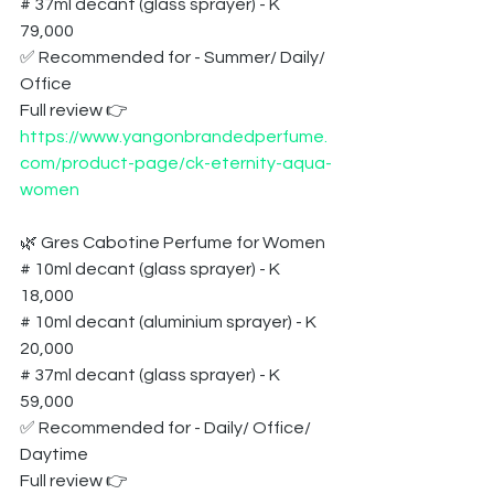
# 37ml decant (glass sprayer) - K 
79,000
✅ Recommended for - Summer/ Daily/ 
Office
Full review 👉 
https://www.yangonbrandedperfume.
com/product-page/ck-eternity-aqua-
women
🌿 Gres Cabotine Perfume for Women
# 10ml decant (glass sprayer) - K 
18,000
# 10ml decant (aluminium sprayer) - K 
20,000
# 37ml decant (glass sprayer) - K 
59,000
✅ Recommended for - Daily/ Office/ 
Daytime
Full review 👉 