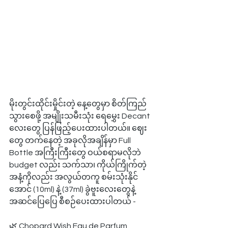
မိုးတွင်းထိုင်းမှိုင်းတဲ့ နေ့တွေမှာ စိတ်ကြည်
သွားစေဖို့ အမျိုးသမီးသုံး ရေမွှေး Decant 
လေးတွေ ပြန်ဖြည့်ပေးထားပါတယ်။ ဈေး
တွေ တက်နေတဲ့ အခုလိုအချိန်မှာ Full 
Bottle အကြီးကြီးတွေ ဝယ်စရာမလိုဘဲ 
budget လည်း သက်သာ၊ ကိုယ်ကြိုက်တဲ့
အနံ့ကိုလည်း အလွယ်တကူ စမ်းသုံးနိုင်
အောင် (10ml) နဲ့ (37ml) ခွဲဗူးလေးတွေနဲ့ 
အဆင်ပြေပြေ စီစဉ်ပေးထားပါတယ် -
🌿 Chopard Wish Eau de Parfum