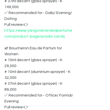
# 37ml decant (glass sprayer) - K 
149,000
✅ Recommended for - Daily/ Evening/ 
Dating
Full review 👉 
https://www.yangonbrandedperfume.
com/product-page/prada-candy
🌿 Boucheron Eau de Parfum for 
Women
# 10ml decant (glass sprayer) - K 
29,000
# 10ml decant (aluminium sprayer) - K 
32,000
# 37ml decant (glass sprayer) - K 
89,000
✅ Recommended for - Office/ Formal/ 
Evening
Full review 👉 