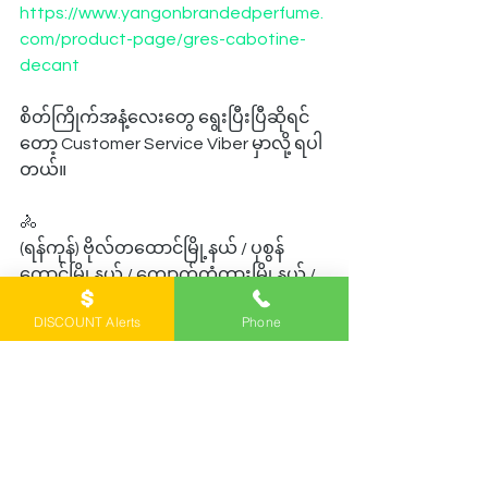
https://www.yangonbrandedperfume.
com/product-page/gres-cabotine-
decant
စိတ်ကြိုက်အနံ့လေးတွေ ရွေးပြီးပြီဆိုရင်
တော့ Customer Service Viber မှာလို့ ရပါ
တယ်။ 
🚴
(ရန်ကုန်) ဗိုလ်တထောင်မြို့နယ် / ပုစွန်
တောင်မြို့နယ် / ကျောက်တံတားမြို့နယ် / 
လသာမြို့နယ် / လမ်းမတော်မြို့နယ် / ပန်း
DISCOUNT Alerts
Phone
ဘဲတန်းမြို့နယ် / Junction City / Sakura 
Tower / UFC Tower / Sule Square နဲ့ ဒဂုံ
မြို့နယ် ယောမင်းကြီးရပ်ကွက် တွေဆိုရင်
တော့ အိမ်ရောက် ငွေရှင်းစနစ် Cash on 
Delivery နဲ့ပို့ပေးပါတယ်။ ပို့ခ ၄၅၀၀ ပါ။ ဒီ
နေ့မှာ မနက်ဖြန်ရောက်ပါတယ်။