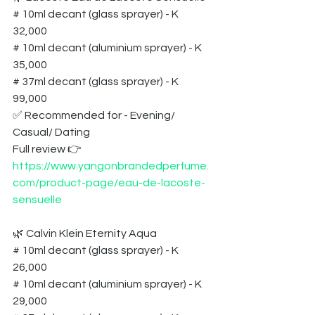
# 10ml decant (glass sprayer) - K 
32,000
# 10ml decant (aluminium sprayer) - K 
35,000
# 37ml decant (glass sprayer) - K 
99,000
✅ Recommended for - Evening/ 
Casual/ Dating
Full review 👉 
https://www.yangonbrandedperfume.
com/product-page/eau-de-lacoste-
sensuelle
🌿 Calvin Klein Eternity Aqua
# 10ml decant (glass sprayer) - K 
26,000
# 10ml decant (aluminium sprayer) - K 
29,000