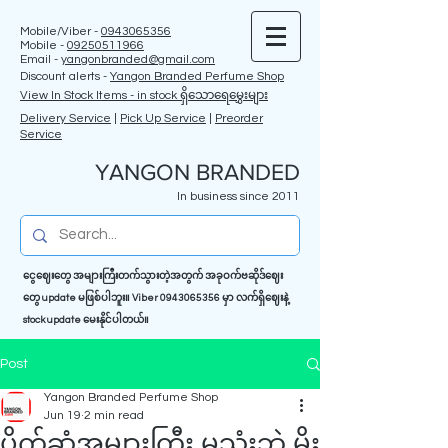
Mobile/Viber -
0943065356
Mobile -
09250511966
Email -
yangonbranded@gmail.com
Discount alerts -
Yangon Branded Perfume Shop
View In Stock Items - in stock ရှိသောရေမွှေးများ
Delivery Service
|
Pick Up Service
|
Preorder
Service
YANGON BRANDED
In business since 2011
ငွေဈေးတွေ အများကြီးတက်သွားတဲ့အတွက် အခုဝက်ဗဆိုဒ်ဈေး
တွေ update မဖြစ်ပါဘူး။ Viber
0943065356
မှာ လက်ရှိဈေးနဲ့
stock update မေးနိုင်ပါတယ်။
Post
Yangon Branded Perfume Shop
Jun 19
2 min read
ပိုက်ဆံအများကြီး မသုံးဘဲ မိုး