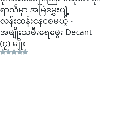
ရာသီမှာ အမြဲမွှေးပျံ့
လန်းဆန်းနေစေမယ့် -
အမျိုးသမီးရေမွှေး Decant
(၇) မျိုး
Rated NaN out of 5 stars.