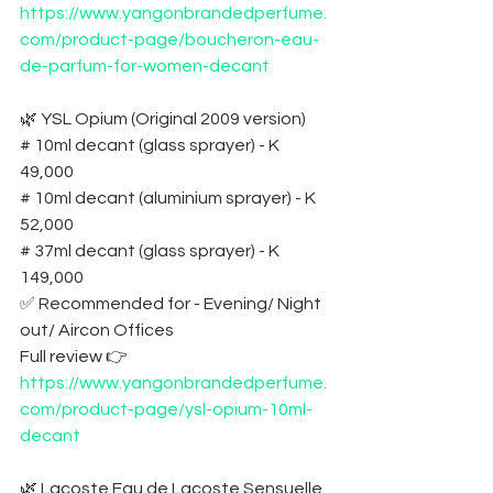
https://www.yangonbrandedperfume.
com/product-page/boucheron-eau-
de-parfum-for-women-decant
🌿 YSL Opium (Original 2009 version) 
# 10ml decant (glass sprayer) - K 
49,000
# 10ml decant (aluminium sprayer) - K 
52,000
# 37ml decant (glass sprayer) - K 
149,000
✅ Recommended for - Evening/ Night 
out/ Aircon Offices 
Full review 👉 
https://www.yangonbrandedperfume.
com/product-page/ysl-opium-10ml-
decant
🌿 Lacoste Eau de Lacoste Sensuelle 