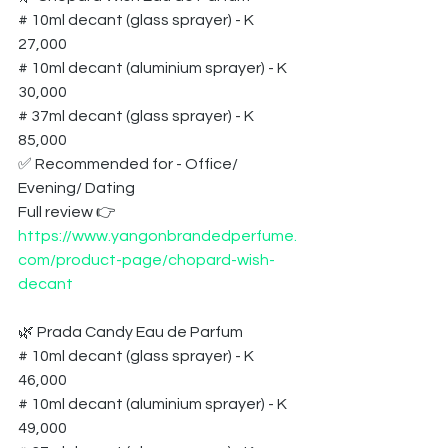
# 10ml decant (glass sprayer) - K 
27,000
# 10ml decant (aluminium sprayer) - K 
30,000
# 37ml decant (glass sprayer) - K 
85,000
✅ Recommended for - Office/ 
Evening/ Dating
Full review 👉 
https://www.yangonbrandedperfume.
com/product-page/chopard-wish-
decant
🌿 Prada Candy Eau de Parfum 
# 10ml decant (glass sprayer) - K 
46,000
# 10ml decant (aluminium sprayer) - K 
49,000